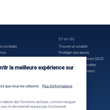
En un clic
de combats
Trouver un soutien
ance
Protéger une œuvre
e bon service
La maison des auteurs SACD
ués de presse
Alertes professionnelles
tir la meilleure expérience sur
n cours d'identification
La mutuelle des auteurs
-nous !
Les annonces
ez que nous les utilisions.
Plus d'informations
e réaliser des fonctions de base, comme naviguer
eux, le site internet ne peut pas fonctionner