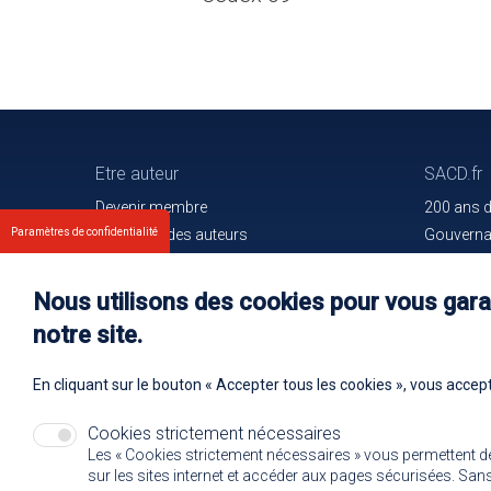
Etre auteur
SACD.fr
Devenir membre
200 ans 
Les droits des auteurs
Gouvern
Paramètres de confidentialité
Votre espace
Trouver l
Nos membres
Communiq
Nous utilisons des cookies pour vous garan
Oeuvres e
notre site.
Rejoignez
En cliquant sur le bouton « Accepter tous les cookies », vous accept
Cookies strictement nécessaires
Les « Cookies strictement nécessaires » vous permettent d
sur les sites internet et accéder aux pages sécurisées. Sans 