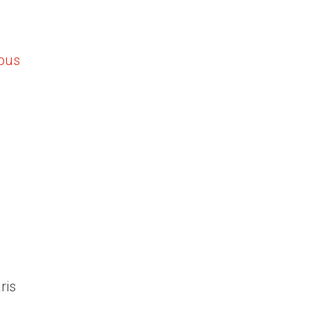
ous
ris