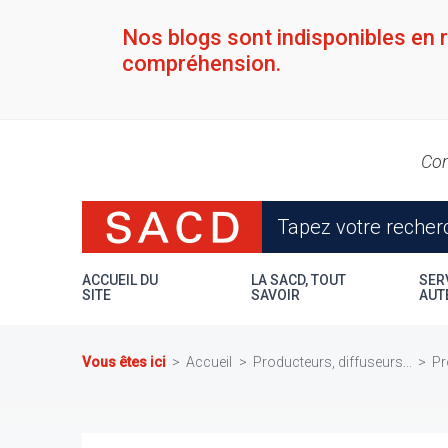
Aller
au
Nos blogs sont indisponibles en 
contenu
compréhension.
principal
Con
ACCUEIL DU
LA SACD, TOUT
SER
SITE
SAVOIR
AUT
Vous êtes ici
Accueil
Producteurs, diffuseurs...
Pr