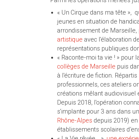
« Un Cirque dans ma tête », 
jeunes en situation de handica
arrondissement de Marseille, p
artistique
avec l'élaboration de
représentations publiques don
« Raconte-moi ta vie ! » pour 
collèges de Marseille
puis da
à l'écriture de fiction. Répart
professionnels, ces ateliers o
créations mêlant audiovisuel et
Depuis 2018, l'opération conn
s'implante pour 3 ans dans un
Rhône-Alpes
depuis 2019) en
établissements scolaires d’en
« La Vie rêvée… »,
une expérie