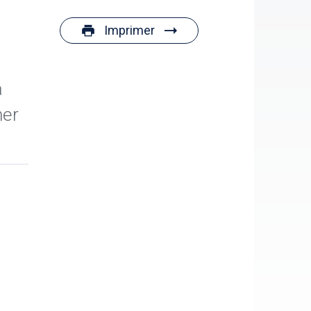
Imprimer
a
ner