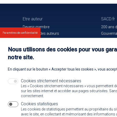
Etre auteur
SACD.fr
Devenir membre
200 ans 
Les droits des auteurs
Gouvern
Paramètres de confidentialité
Votre espace
Trouver l
Nos membres
Communiq
Nous utilisons des cookies pour vous garan
Oeuvres e
notre site.
Rejoignez
En cliquant sur le bouton « Accepter tous les cookies », vous accept
Cookies strictement nécessaires
Les « Cookies strictement nécessaires » vous permettent d
sur les sites internet et accéder aux pages sécurisées. Sans 
correctement.
Cookies statistiques
Les cookies de statistiques permettent au propriétaire du s
avec le site, en collectant et mémorisant des informatio