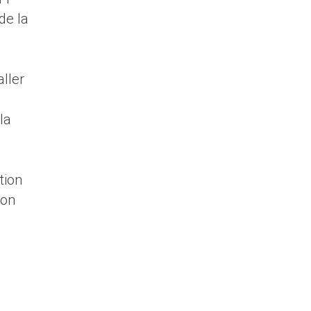
de la
aller
la
tion
ion