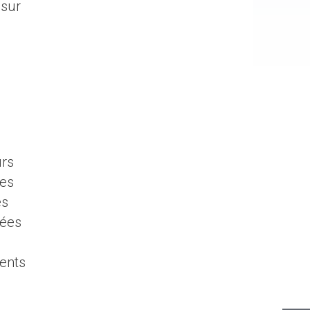
 sur
urs
des
es
nées
ments