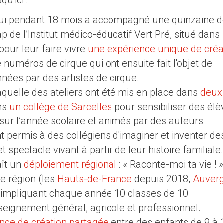
qui pendant 18 mois a accompagné une quinzaine d
p de l’Institut médico-éducatif Vert Pré, situé dans 
our leur faire vivre
une expérience unique de créa
 numéros de cirque qui ont ensuite fait l'objet de
nées par des artistes de cirque.
laquelle des ateliers ont été mis en place dans
deux
ns
un collège de Sarcelles
pour sensibiliser des élè
is sur l’année scolaire et animés par des auteurs
nt permis à des collégiens d'imaginer et inventer de
 spectacle vivant à partir de leur histoire familiale.
aît un
déploiement régional
: « Raconte-moi ta vie ! »
e région (les
Hauts-de-France
depuis 2018,
Auver
 impliquant chaque année 10 classes de 10
seignement général, agricole et professionnel.
nce de création partagée
entre des enfants de 9 à 