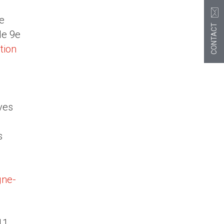
e
CONTACT
le 9e
tion
ves
s
gne-
11