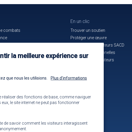
En un clic
de combats
Trouver un soutien
ance
Protéger une œuvre
e bon service
La maison des auteurs SACD
ués de presse
Alertes professionnelles
tir la meilleure expérience sur
n cours d'identification
La mutuelle des auteurs
-nous !
Les annonces
ez que nous les utilisions.
Plus d'informations
e réaliser des fonctions de base, comme naviguer
eux, le site internet ne peut pas fonctionner
ite de savoir comment les visiteurs interagissent
ns anonymement.