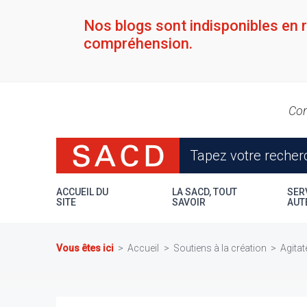
Aller
au
Nos blogs sont indisponibles en 
contenu
compréhension.
principal
Con
ACCUEIL DU
LA SACD, TOUT
SER
SITE
SAVOIR
AUT
Vous êtes ici
Accueil
Soutiens à la création
Agitat