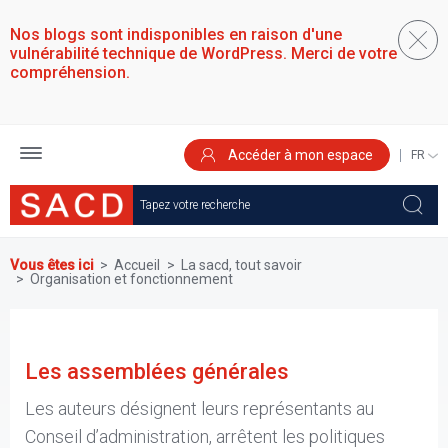
Aller
au
Nos blogs sont indisponibles en raison d'une
contenu
vulnérabilité technique de WordPress. Merci de votre
principal
compréhension.
Accéder à mon espace
SELEC
YOUR
LANGU
Vous êtes ici
Accueil
La sacd, tout savoir
Organisation et fonctionnement
Les assemblées générales
Les auteurs désignent leurs représentants au
Conseil d’administration, arrêtent les politiques