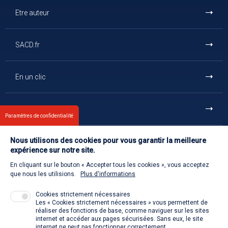
Etre auteur
SACD.fr
En un clic
Et aussi
Paramètres de confidentialité
Nous utilisons des cookies pour vous garantir la meilleure
Contact
expérience sur notre site.
En cliquant sur le bouton « Accepter tous les cookies », vous acceptez
Retour à l'accueil
que nous les utilisions.
Plus d'informations
Cookies strictement nécessaires
Les « Cookies strictement nécessaires » vous permettent de
Venir à la SACD
réaliser des fonctions de base, comme naviguer sur les sites
internet et accéder aux pages sécurisées. Sans eux, le site
internet ne peut pas fonctionner correctement.