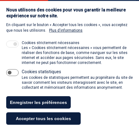
Nous utilisons des cookies pour vous garantir la meilleure
Contact
expérience sur notre site.
En cliquant sur le bouton « Accepter tous les cookies », vous acceptez
Retour à l'accueil
que nous les utilisions.
Plus d'informations
Cookies strictement nécessaires
Les « Cookies strictement nécessaires » vous permettent de
Venir à la SACD
réaliser des fonctions de base, comme naviguer sur les sites
internet et accéder aux pages sécurisées. Sans eux, le site
internet ne peut pas fonctionner correctement.
Cookies statistiques
La SACD partout, quand vous voulez
Les cookies de statistiques permettent au propriétaire du site de
savoir comment les visiteurs interagissent avec le site, en
collectant et mémorisant des informations anonymement.
Enregistrer les préférences
Tous droits réservés - SACD 2021
Accepter tous les cookies
Mentions légales et conditions générales d'utilisation
Retirer