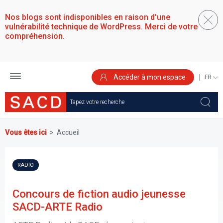
Aller
au
Nos blogs sont indisponibles en raison d'une
contenu
vulnérabilité technique de WordPress. Merci de votre
principal
compréhension.
Accéder à mon espace
SELEC
YOUR
LANGU
Vous êtes ici
Accueil
RADIO
Concours de fiction audio jeunesse
SACD-ARTE Radio