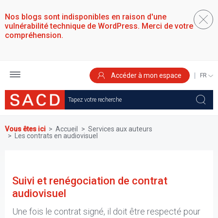
Aller
au
Nos blogs sont indisponibles en raison d'une
contenu
vulnérabilité technique de WordPress. Merci de votre
principal
compréhension.
Accéder à mon espace
SELEC
YOUR
LANGU
Vous êtes ici
Accueil
Services aux auteurs
Les contrats en audiovisuel
Suivi et renégociation de contrat
audiovisuel
Une fois le contrat signé, il doit être respecté pour