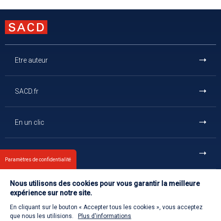
Etre auteur
SACD.fr
En un clic
Et aussi
Paramètres de confidentialité
Nous utilisons des cookies pour vous garantir la meilleure
Contact
expérience sur notre site.
En cliquant sur le bouton « Accepter tous les cookies », vous acceptez
Retour à l'accueil
que nous les utilisions.
Plus d'informations