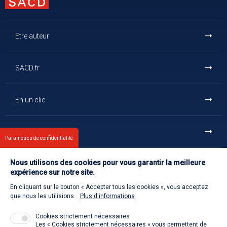
Etre auteur
SACD.fr
En un clic
Et aussi
Paramètres de confidentialité
Nous utilisons des cookies pour vous garantir la meilleure
Contact
expérience sur notre site.
En cliquant sur le bouton « Accepter tous les cookies », vous acceptez
Retour à l'accueil
que nous les utilisions.
Plus d'informations
Cookies strictement nécessaires
Les « Cookies strictement nécessaires » vous permettent de