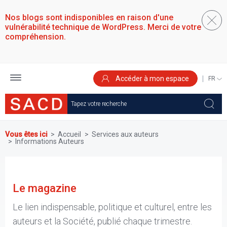
Aller
au
Nos blogs sont indisponibles en raison d'une
contenu
vulnérabilité technique de WordPress. Merci de votre
principal
compréhension.
Accéder à mon espace
SELEC
YOUR
LANGU
Vous êtes ici
Accueil
Services aux auteurs
Informations Auteurs
Le magazine
Le lien indispensable, politique et culturel, entre les
auteurs et la Société, publié chaque trimestre.