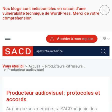
Aller
au
Nos blogs sont indisponibles en raison d'une
contenu
vulnérabilité technique de WordPress. Merci de votre
principal
compréhension.
Accéder à mon espace
SELEC
YOUR
LANGU
Vous êtes ici
Accueil
Producteurs, diffuseurs...
Producteur audiovisuel
Producteur audiovisuel : protocoles et
accords
Au nom de ses membres, la SACD négocie des