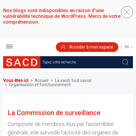
Aller
au
Nos blogs sont indisponibles en raison d'une
contenu
vulnérabilité technique de WordPress. Merci de votre
principal
compréhension.
Accéder à mon espace
SELEC
YOUR
LANGU
Vous êtes ici
Accueil
La sacd, tout savoir
Organisation et fonctionnement
La Commission de surveillance
Composée de membres élus par l’assemblée
générale, elle surveille l’activité des organes de