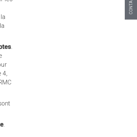
CONTACT
la
la
ptes
.
e
our
 4,
, RMC
sont
te
.