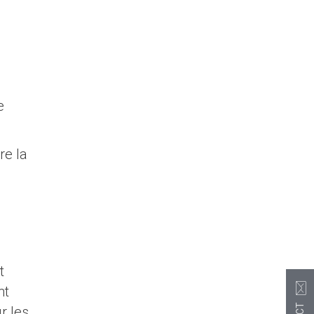
e
re la
t
nt
r les