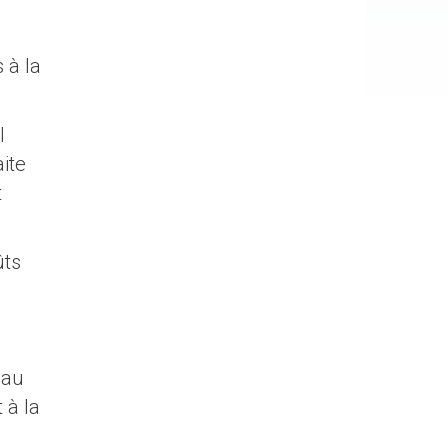
 à la
l
aite
t
ûts
 au
 à la