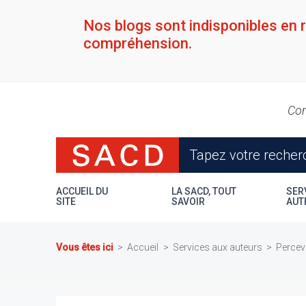
Aller
au
Nos blogs sont indisponibles en 
contenu
compréhension.
principal
Con
ACCUEIL DU
LA SACD, TOUT
SER
SITE
SAVOIR
AUT
Vous êtes ici
Accueil
Services aux auteurs
Percevo