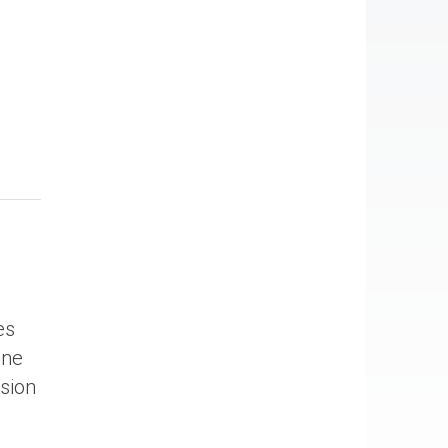
es
Une
usion
.