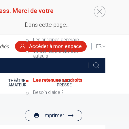
ess. Merci de votre
Dans cette page…
Les principes généraux
Accéder à mon espace
édiés
SELECT
Verser leurs droits aux
YOUR
auteurs
LANGUAGE
Les délais de répartition
Les retenues sur droits
THÉÂTRE
ESPACE
AMATEUR
PRESSE
Besoin d'aide ?
Imprimer