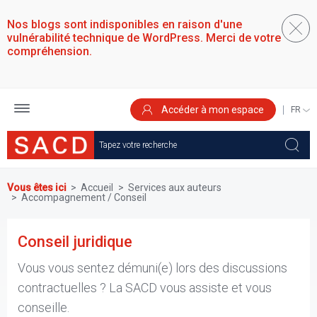
Aller
au
Nos blogs sont indisponibles en raison d'une
contenu
vulnérabilité technique de WordPress. Merci de votre
principal
compréhension.
Accéder à mon espace
SELEC
YOUR
LANGU
Vous êtes ici
Accueil
Services aux auteurs
Accompagnement / Conseil
Conseil juridique
Vous vous sentez démuni(e) lors des discussions
contractuelles ? La SACD vous assiste et vous
conseille.