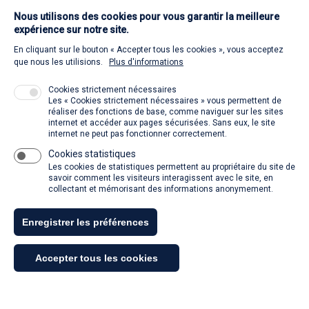
Nous utilisons des cookies pour vous garantir la meilleure
Contact
expérience sur notre site.
En cliquant sur le bouton « Accepter tous les cookies », vous acceptez
Retour à l'accueil
que nous les utilisions.
Plus d'informations
Cookies strictement nécessaires
Les « Cookies strictement nécessaires » vous permettent de
Venir à la SACD
réaliser des fonctions de base, comme naviguer sur les sites
internet et accéder aux pages sécurisées. Sans eux, le site
internet ne peut pas fonctionner correctement.
Cookies statistiques
La SACD partout, quand vous voulez
Les cookies de statistiques permettent au propriétaire du site de
savoir comment les visiteurs interagissent avec le site, en
collectant et mémorisant des informations anonymement.
Enregistrer les préférences
Tous droits réservés - SACD 2021
Accepter tous les cookies
Mentions légales et conditions générales d'utilisation
Retirer