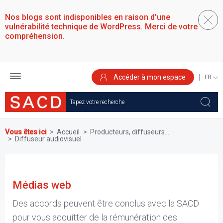
Aller
au
Nos blogs sont indisponibles en raison d'une
contenu
vulnérabilité technique de WordPress. Merci de votre
principal
compréhension.
Accéder à mon espace
SELEC
YOUR
LANGU
Vous êtes ici
Accueil
Producteurs, diffuseurs...
Diffuseur audiovisuel
Médias web
Des accords peuvent être conclus avec la SACD
pour vous acquitter de la rémunération des