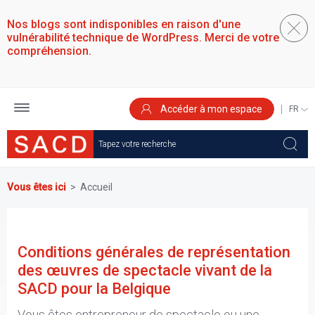
Aller
au
Nos blogs sont indisponibles en raison d'une
contenu
vulnérabilité technique de WordPress. Merci de votre
principal
compréhension.
Accéder à mon espace
SELEC
YOUR
LANGU
Vous êtes ici
Accueil
Conditions générales de représentation
des œuvres de spectacle vivant de la
SACD pour la Belgique
Vous êtes entrepreneur de spectacle ou une