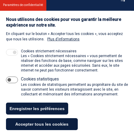
Et aussi
Paramètres de confidentialité
Nous utilisons des cookies pour vous garantir la meilleure
Contact
expérience sur notre site.
En cliquant sur le bouton « Accepter tous les cookies », vous acceptez
Retour à l'accueil
que nous les utilisions.
Plus d'informations
Cookies strictement nécessaires
Les « Cookies strictement nécessaires » vous permettent de
Venir à la SACD
réaliser des fonctions de base, comme naviguer sur les sites
internet et accéder aux pages sécurisées. Sans eux, le site
internet ne peut pas fonctionner correctement.
Cookies statistiques
La SACD partout, quand vous voulez
Les cookies de statistiques permettent au propriétaire du site de
savoir comment les visiteurs interagissent avec le site, en
collectant et mémorisant des informations anonymement.
Enregistrer les préférences
Tous droits réservés - SACD 2021
Accepter tous les cookies
Mentions légales et conditions générales d'utilisation