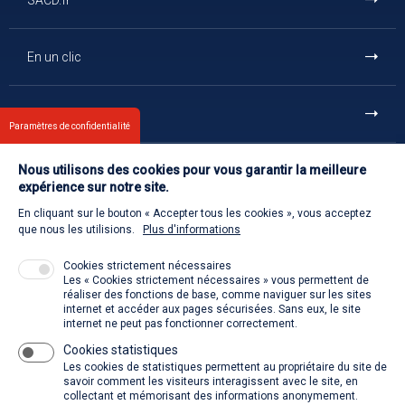
SACD.fr
En un clic
Et aussi
Paramètres de confidentialité
Nous utilisons des cookies pour vous garantir la meilleure
Contact
expérience sur notre site.
En cliquant sur le bouton « Accepter tous les cookies », vous acceptez
Retour à l'accueil
que nous les utilisions.
Plus d'informations
Cookies strictement nécessaires
Les « Cookies strictement nécessaires » vous permettent de
Venir à la SACD
réaliser des fonctions de base, comme naviguer sur les sites
internet et accéder aux pages sécurisées. Sans eux, le site
internet ne peut pas fonctionner correctement.
Cookies statistiques
La SACD partout, quand vous voulez
Les cookies de statistiques permettent au propriétaire du site de
savoir comment les visiteurs interagissent avec le site, en
collectant et mémorisant des informations anonymement.