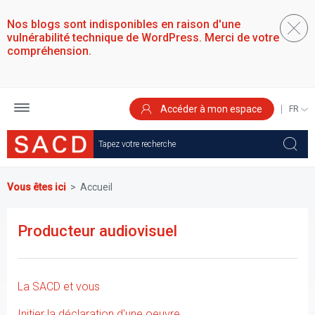
Aller
au
Nos blogs sont indisponibles en raison d'une
contenu
vulnérabilité technique de WordPress. Merci de votre
principal
compréhension.
Accéder à mon espace
SELEC
YOUR
LANGU
Vous êtes ici
Accueil
Producteur audiovisuel
La SACD et vous
Initier la déclaration d'une oeuvre