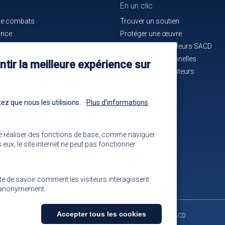
En un clic
de combats
Trouver un soutien
ance
Protéger une œuvre
e bon service
La maison des auteurs SACD
ués de presse
Alertes professionnelles
tir la meilleure expérience sur
n cours d'identification
La mutuelle des auteurs
-nous !
Les annonces
ez que nous les utilisions.
Plus d'informations
e réaliser des fonctions de base, comme naviguer
eux, le site internet ne peut pas fonctionner
ite de savoir comment les visiteurs interagissent
ns anonymement.
Accepter tous les cookies
Contact
Retour à l'accueil
Venir à la SACD