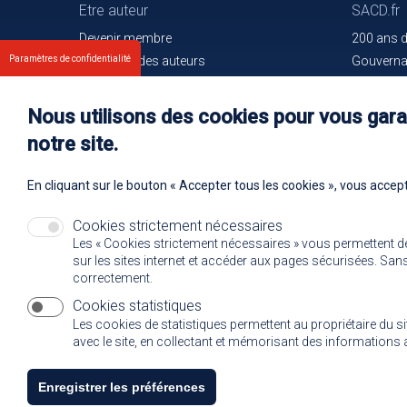
Etre auteur
SACD.fr
Devenir membre
200 ans 
Paramètres de confidentialité
Les droits des auteurs
Gouvern
Votre espace
Trouver l
Nos membres
Communiq
Nous utilisons des cookies pour vous garan
Oeuvres e
notre site.
Rejoignez
En cliquant sur le bouton « Accepter tous les cookies », vous accept
Cookies strictement nécessaires
Les « Cookies strictement nécessaires » vous permettent d
sur les sites internet et accéder aux pages sécurisées. Sans 
correctement.
Cookies statistiques
Les cookies de statistiques permettent au propriétaire du s
avec le site, en collectant et mémorisant des informatio
Enregistrer les préférences