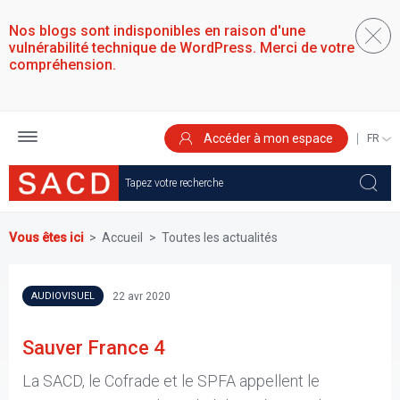
Aller
au
Nos blogs sont indisponibles en raison d'une
contenu
vulnérabilité technique de WordPress. Merci de votre
principal
compréhension.
Accéder à mon espace
SELEC
YOUR
LANGU
Vous êtes ici
Accueil
Toutes les actualités
22 avr 2020
AUDIOVISUEL
Sauver France 4
La SACD, le Cofrade et le SPFA appellent le