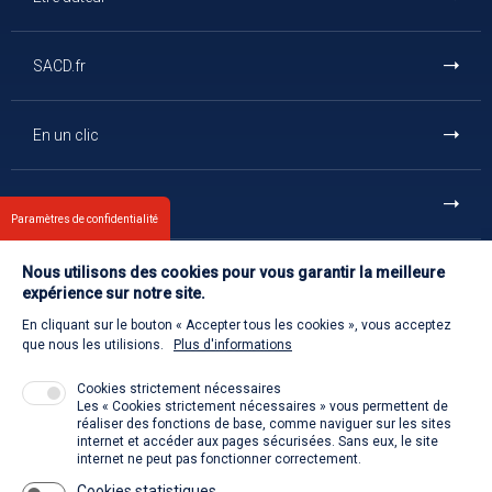
SACD.fr
En un clic
Et aussi
Paramètres de confidentialité
Nous utilisons des cookies pour vous garantir la meilleure
Contact
expérience sur notre site.
En cliquant sur le bouton « Accepter tous les cookies », vous acceptez
Retour à l'accueil
que nous les utilisions.
Plus d'informations
Cookies strictement nécessaires
Les « Cookies strictement nécessaires » vous permettent de
Venir à la SACD
réaliser des fonctions de base, comme naviguer sur les sites
internet et accéder aux pages sécurisées. Sans eux, le site
internet ne peut pas fonctionner correctement.
Cookies statistiques