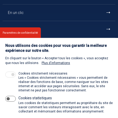
En un clic
Et aussi
Paramètres de confidentialité
Nous utilisons des cookies pour vous garantir la meilleure
Contact
expérience sur notre site.
En cliquant sur le bouton « Accepter tous les cookies », vous acceptez
Retour à l'accueil
que nous les utilisions.
Plus d'informations
Cookies strictement nécessaires
Les « Cookies strictement nécessaires » vous permettent de
Venir à la SACD
réaliser des fonctions de base, comme naviguer sur les sites
internet et accéder aux pages sécurisées. Sans eux, le site
internet ne peut pas fonctionner correctement.
Cookies statistiques
La SACD partout, quand vous voulez
Les cookies de statistiques permettent au propriétaire du site de
savoir comment les visiteurs interagissent avec le site, en
collectant et mémorisant des informations anonymement.