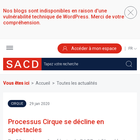
Aller
au
Nos blogs sont indisponibles en raison d'une
contenu
vulnérabilité technique de WordPress. Merci de votre
principal
compréhension.
Accéder à mon espace
SELEC
YOUR
LANGU
Vous êtes ici
Accueil
Toutes les actualités
29 jan 2020
CIRQUE
Processus Cirque se décline en
spectacles