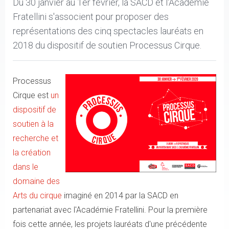
Du 30 janvier au 1er février, la SACD et l'Académie
Fratellini s'associent pour proposer des
représentations des cinq spectacles lauréats en
2018 du dispositif de soutien Processus Cirque.
Processus
Cirque est
un
dispositif de
soutien à la
recherche et
la création
dans le
domaine des
Arts du cirque
imaginé en 2014 par la SACD en
partenariat avec l'Académie Fratellini. Pour la première
fois cette année, les projets lauréats d'une précédente