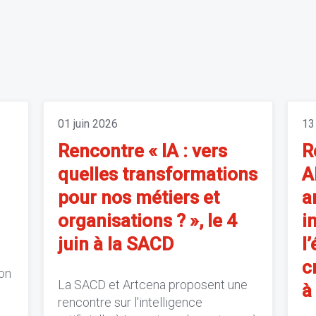
01 juin 2026
13
Rencontre « IA : vers
R
quelles transformations
A
pour nos métiers et
a
organisations ? », le 4
i
juin à la SACD
l
c
on
La SACD et Artcena proposent une
à
rencontre sur l'intelligence