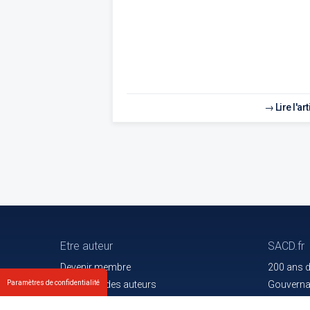
Lire l'art
Etre auteur
SACD.fr
Devenir membre
200 ans 
Les droits des auteurs
Gouvern
Paramètres de confidentialité
Votre espace
Trouver l