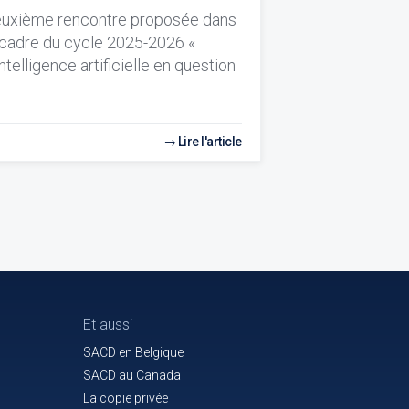
uxième rencontre proposée dans
 cadre du cycle 2025-2026 «
Intelligence artificielle en question
Lire l'article
Et aussi
SACD en Belgique
SACD au Canada
La copie privée