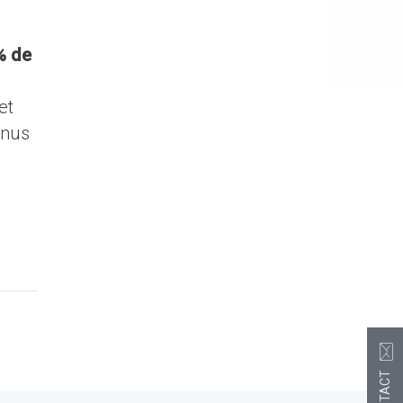
% de
et
enus
CONTACT