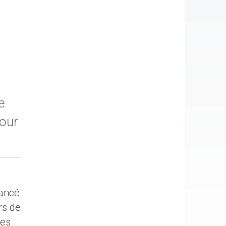
e
our
nancé
rs de
ses