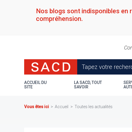
Aller
au
Nos blogs sont indisponibles en 
contenu
compréhension.
principal
Con
ACCUEIL DU
LA SACD, TOUT
SER
SITE
SAVOIR
AUT
Vous êtes ici
Accueil
Toutes les actualités