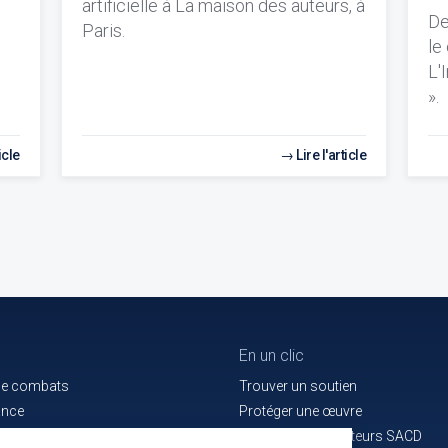
artificielle à La maison des auteurs, à
De
Paris.
le
L'
».
icle
Lire l'article
En un clic
de combats
Trouver un soutien
ance
Protéger une œuvre
e bon service
La maison des auteurs SACD