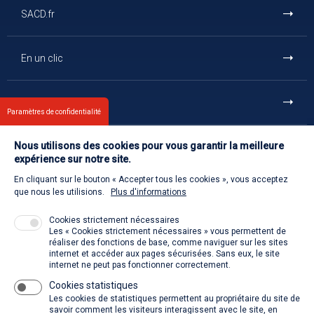
SACD.fr
En un clic
Et aussi
Paramètres de confidentialité
Nous utilisons des cookies pour vous garantir la meilleure
Contact
expérience sur notre site.
En cliquant sur le bouton « Accepter tous les cookies », vous acceptez
Retour à l'accueil
que nous les utilisions.
Plus d'informations
Cookies strictement nécessaires
Les « Cookies strictement nécessaires » vous permettent de
Venir à la SACD
réaliser des fonctions de base, comme naviguer sur les sites
internet et accéder aux pages sécurisées. Sans eux, le site
internet ne peut pas fonctionner correctement.
Cookies statistiques
La SACD partout, quand vous voulez
Les cookies de statistiques permettent au propriétaire du site de
savoir comment les visiteurs interagissent avec le site, en