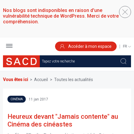
Aller
au
Nos blogs sont indisponibles en raison d'une
contenu
vulnérabilité technique de WordPress. Merci de votre
principal
compréhension.
Accéder à mon espace
SELEC
YOUR
LANGU
Vous êtes ici
Accueil
Toutes les actualités
11 jan 2017
CINÉMA
Heureux devant "Jamais contente" au
Cinéma des cinéastes