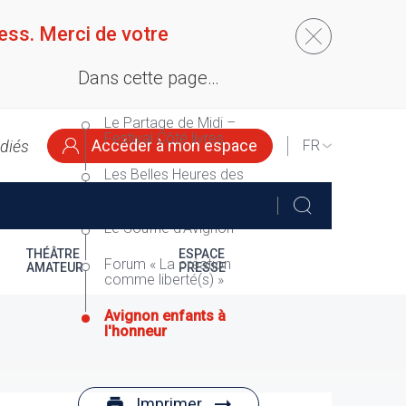
ess. Merci de votre
Dans cette page…
Le Partage de Midi –
Festival Côté livres
Accéder à mon espace
édiés
SELECT
YOUR
Les Belles Heures des
LANGUAGE
auteurs avec Artcena
Le Souffle d'Avignon
THÉÂTRE
ESPACE
Forum « La création
AMATEUR
PRESSE
comme liberté(s) »
Avignon enfants à
l'honneur
Imprimer