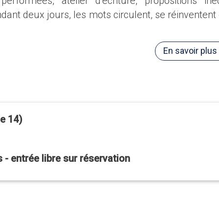
erformées, atelier d’écriture, propositions inéd
dant deux jours, les mots circulent, se réinventent 
.
En savoir plus
le 14)
- entrée libre sur réservation