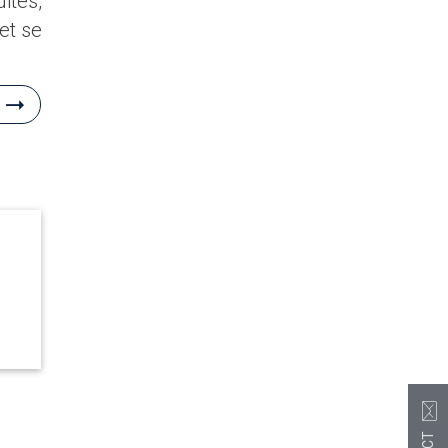
ites,
et se