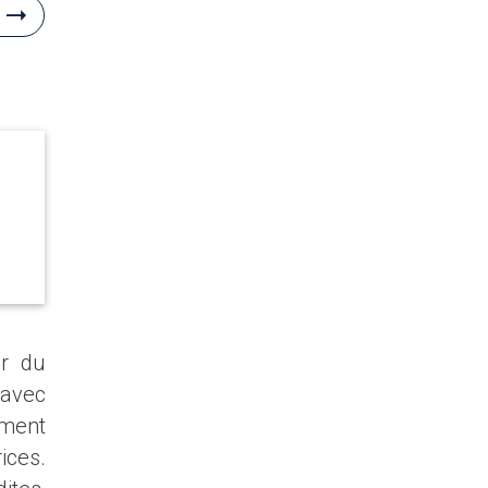
ur du
 avec
ement
ices.