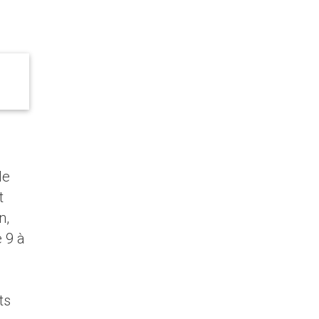
le
t
n,
 9 à
ts