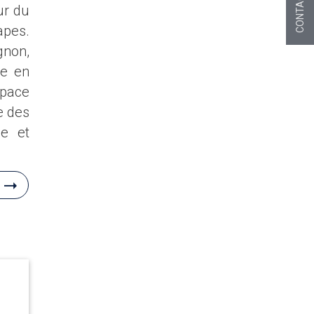
CONTACT
ur du
apes.
gnon,
re en
space
e des
ue et