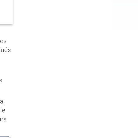
res
joués
s
a,
 le
urs