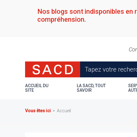
Aller
au
Nos blogs sont indisponibles en 
contenu
compréhension.
principal
Con
ACCUEIL DU
LA SACD, TOUT
SER
SITE
SAVOIR
AUT
Vous êtes ici
Accueil