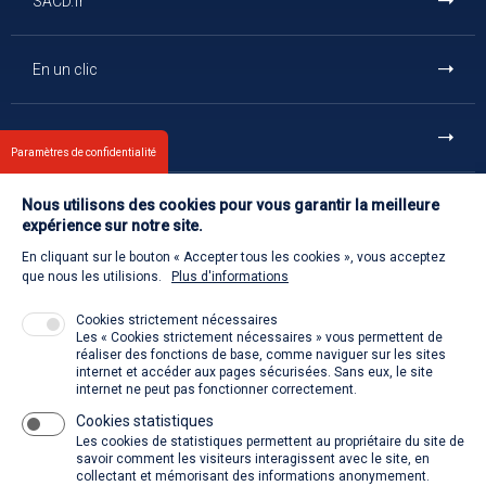
SACD.fr
En un clic
Et aussi
Paramètres de confidentialité
Nous utilisons des cookies pour vous garantir la meilleure
Contact
expérience sur notre site.
En cliquant sur le bouton « Accepter tous les cookies », vous acceptez
Retour à l'accueil
que nous les utilisions.
Plus d'informations
Cookies strictement nécessaires
Les « Cookies strictement nécessaires » vous permettent de
Venir à la SACD
réaliser des fonctions de base, comme naviguer sur les sites
internet et accéder aux pages sécurisées. Sans eux, le site
internet ne peut pas fonctionner correctement.
Cookies statistiques
La SACD partout, quand vous voulez
Les cookies de statistiques permettent au propriétaire du site de
savoir comment les visiteurs interagissent avec le site, en
collectant et mémorisant des informations anonymement.