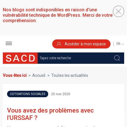
Aller
au
Nos blogs sont indisponibles en raison d'une
contenu
vulnérabilité technique de WordPress. Merci de votre
principal
compréhension.
Accéder à mon espace
SELEC
YOUR
LANGU
Vous êtes ici
Accueil
Toutes les actualités
25 nov 2020
COTISATIONS SOCIALES
Vous avez des problèmes avec
l'URSSAF ?