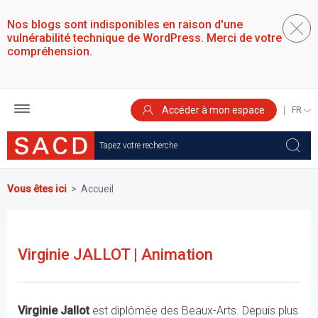
Aller
au
Nos blogs sont indisponibles en raison d'une
contenu
vulnérabilité technique de WordPress. Merci de votre
principal
compréhension.
Accéder à mon espace
SELEC
YOUR
LANGU
Vous êtes ici
Accueil
Virginie JALLOT | Animation
Virginie Jallot
est diplômée des Beaux-Arts. Depuis plus