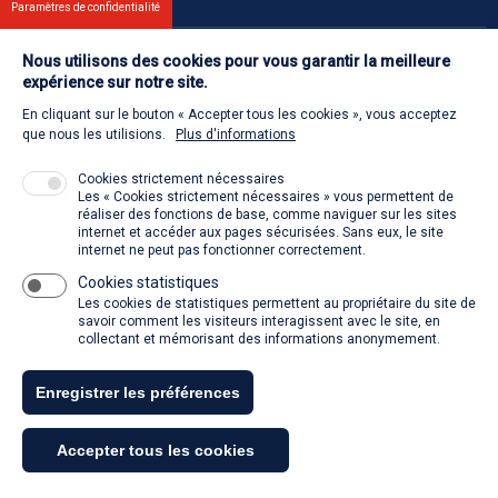
Paramètres de confidentialité
Nous utilisons des cookies pour vous garantir la meilleure
Contact
expérience sur notre site.
En cliquant sur le bouton « Accepter tous les cookies », vous acceptez
Retour à l'accueil
que nous les utilisions.
Plus d'informations
Cookies strictement nécessaires
Les « Cookies strictement nécessaires » vous permettent de
Venir à la SACD
réaliser des fonctions de base, comme naviguer sur les sites
internet et accéder aux pages sécurisées. Sans eux, le site
internet ne peut pas fonctionner correctement.
Cookies statistiques
La SACD partout, quand vous voulez
Les cookies de statistiques permettent au propriétaire du site de
savoir comment les visiteurs interagissent avec le site, en
collectant et mémorisant des informations anonymement.
Enregistrer les préférences
Tous droits réservés - SACD 2021
Accepter tous les cookies
Mentions légales et conditions générales d'utilisation