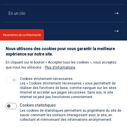
En un clic
Et aussi
Paramètres de confidentialité
Nous utilisons des cookies pour vous garantir la meilleure
Contact
expérience sur notre site.
En cliquant sur le bouton « Accepter tous les cookies », vous acceptez
Retour à l'accueil
que nous les utilisions.
Plus d'informations
Cookies strictement nécessaires
Les « Cookies strictement nécessaires » vous permettent de
Venir à la SACD
réaliser des fonctions de base, comme naviguer sur les sites
internet et accéder aux pages sécurisées. Sans eux, le site
internet ne peut pas fonctionner correctement.
Cookies statistiques
La SACD partout, quand vous voulez
Les cookies de statistiques permettent au propriétaire du site de
savoir comment les visiteurs interagissent avec le site, en
collectant et mémorisant des informations anonymement.