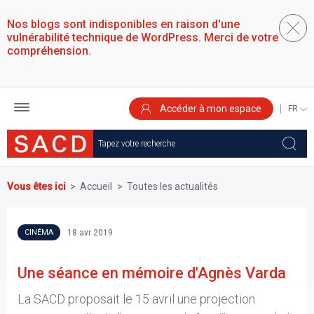
Aller
au
Nos blogs sont indisponibles en raison d'une
contenu
vulnérabilité technique de WordPress. Merci de votre
principal
compréhension.
Accéder à mon espace
SELEC
YOUR
LANGU
Vous êtes ici
Accueil
Toutes les actualités
18 avr 2019
CINÉMA
Une séance en mémoire d'Agnès Varda
La SACD proposait le 15 avril une projection