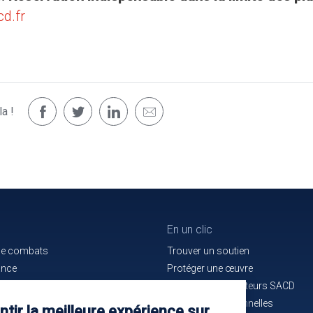
d.fr
a !
En un clic
de combats
Trouver un soutien
ance
Protéger une œuvre
e bon service
La maison des auteurs SACD
ués de presse
Alertes professionnelles
tir la meilleure expérience sur