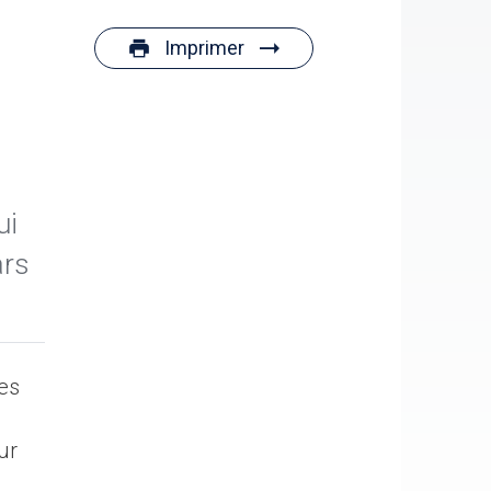
Imprimer
ui
ars
ues
ur