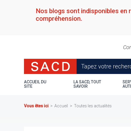
Aller
au
Nos blogs sont indisponibles en 
contenu
compréhension.
principal
Con
ACCUEIL DU
LA SACD, TOUT
SER
SITE
SAVOIR
AUT
Vous êtes ici
Accueil
Toutes les actualités