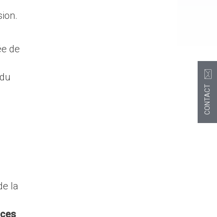
sion.
ée de
 du
CONTACT
de la
aces