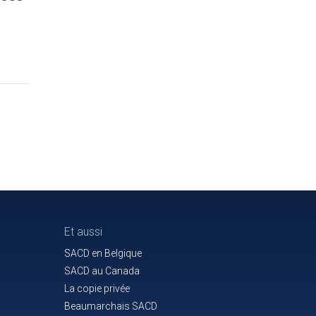
Et aussi
SACD en Belgique
SACD au Canada
La copie privée
Beaumarchais SACD