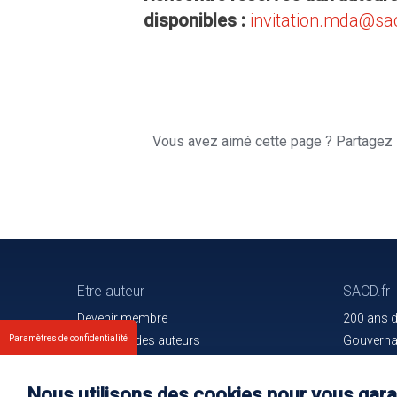
disponibles :
invitation.mda@sac
Vous avez aimé cette page ? Partagez l
Etre auteur
SACD.fr
Devenir membre
200 ans 
Paramètres de confidentialité
Les droits des auteurs
Gouvern
Votre espace
Trouver l
Nos membres
Communiq
Nous utilisons des cookies pour vous garan