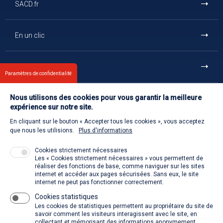
SACD.fr
En un clic
Et aussi
Paramètres de confidentialité
Nous utilisons des cookies pour vous garantir la meilleure
Contact
expérience sur notre site.
En cliquant sur le bouton « Accepter tous les cookies », vous acceptez
Retour à l'accueil
que nous les utilisions.
Plus d'informations
Cookies strictement nécessaires
Les « Cookies strictement nécessaires » vous permettent de
Venir à la SACD
réaliser des fonctions de base, comme naviguer sur les sites
internet et accéder aux pages sécurisées. Sans eux, le site
internet ne peut pas fonctionner correctement.
Cookies statistiques
La SACD partout, quand vous voulez
Les cookies de statistiques permettent au propriétaire du site de
savoir comment les visiteurs interagissent avec le site, en
collectant et mémorisant des informations anonymement.