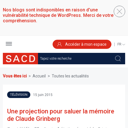
Aller
au
Nos blogs sont indisponibles en raison d'une
contenu
vulnérabilité technique de WordPress. Merci de votre
principal
compréhension.
Accéder à mon espace
SELEC
YOUR
LANGU
Vous êtes ici
Accueil
Toutes les actualités
15 juin 2015
TÉLÉVISION
Une projection pour saluer la mémoire
de Claude Grinberg