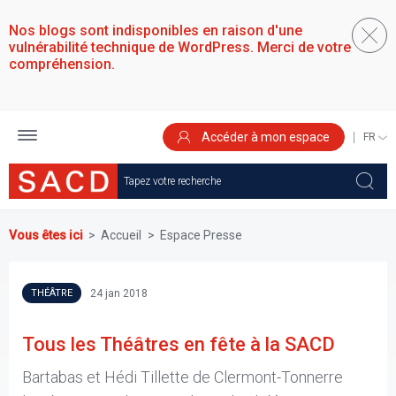
Aller
au
Nos blogs sont indisponibles en raison d'une
contenu
vulnérabilité technique de WordPress. Merci de votre
principal
compréhension.
Accéder à mon espace
SELEC
YOUR
LANGU
Vous êtes ici
Accueil
Espace Presse
24 jan 2018
THÉÂTRE
Tous les Théâtres en fête à la SACD
Bartabas et Hédi Tillette de Clermont-Tonnerre