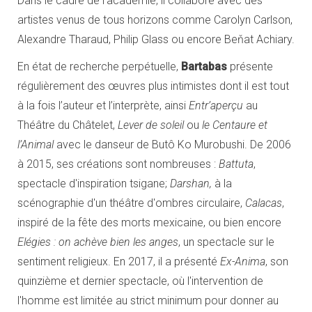
Dans le cadre de l’académie, il collabore avec des
artistes venus de tous horizons comme Carolyn Carlson,
Alexandre Tharaud, Philip Glass ou encore Beňat Achiary.
En état de recherche perpétuelle,
Bartabas
présente
régulièrement des œuvres plus intimistes dont il est tout
à la fois l’auteur et l’interprète, ainsi
Entr’aperçu
au
Théâtre du Châtelet,
Lever de soleil
ou
le Centaure et
l’Animal
avec le danseur de Butô Ko Murobushi. De 2006
à 2015, ses créations sont nombreuses :
Battuta
,
spectacle d'inspiration tsigane;
Darshan,
à la
scénographie d'un théâtre d'ombres circulaire,
Calacas
,
inspiré de la fête des morts mexicaine, ou bien encore
Elégies : on achève bien les anges
, un spectacle sur le
sentiment religieux. En 2017, il a présenté
Ex-Anima
, son
quinzième et dernier spectacle, où l'intervention de
l'homme est limitée au strict minimum pour donner au