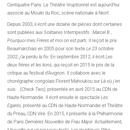
Centquatre-Paris. Le Théâtre Irruptionnel est aujourd’hui
associé au Moulin du Roc, scène nationale à Niort.
Depuis 2003, il écrit une dizaine de pièces dont certaines
sont publiées aux Solitaires Intempestifs :
Marcel B.
,
Pourquoi mes Frères et moi on est parti
. Il reçoit le prix
Beaumarchais en 2005 pour son texte
Le 23 octobre
2002, j’ai perdu la foi
. En septembre 2012, il écrit
Les
deux frères et les lions
, qui reçoit en 2015 le prix de la
critique au festival d'Avignon. Il collabore avec le
chorégraphe congolais Florent Mahoukou sur
Là où j'en
suis... (Check Two)
, présentée en avril 2015 au CDN de
Haute-Normandie. Il écrit ensuite le spectacle
Les
Egarés,
présenté au CDN de Haute-Normandie et Théâtre
du Préau, CDN Vire. En 2015, il présente à la Philharmonie
de Paris
Dernières Nouvelles de Frau Major.
Actuellement,
il travaille sur un nouveau texte,
Les mystiques
(titre