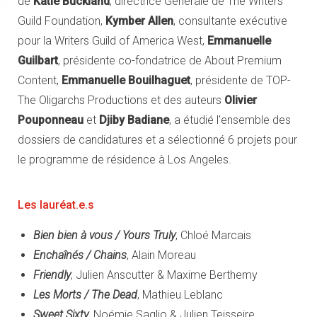
de
Katie Buckland
, directrice Générale de The Writers
Guild Foundation,
Kymber Allen
, consultante exécutive
pour la Writers Guild of America West,
Emmanuelle
Guilbart
, présidente co-fondatrice de About Premium
Content,
Emmanuelle Bouilhaguet
, présidente de TOP-
The Oligarchs Productions et des auteurs
Olivier
Pouponneau
et
Djiby Badiane
, a étudié l’ensemble des
dossiers de candidatures et a sélectionné 6 projets pour
le programme de résidence à Los Angeles.
Les lauréat.e.s
Bien bien à vous / Yours Truly
, Chloé Marcais
Enchaînés / Chains
, Alain Moreau
Friendly
, Julien Anscutter & Maxime Berthemy
Les Morts / The Dead
, Mathieu Leblanc
Sweet Sixty
, Noémie Saglio & Julien Teisseire