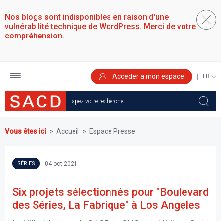
Aller
au
Nos blogs sont indisponibles en raison d'une
contenu
vulnérabilité technique de WordPress. Merci de votre
principal
compréhension.
Accéder à mon espace
SELEC
YOUR
LANGU
Vous êtes ici
Accueil
Espace Presse
04 oct 2021
SÉRIES
Six projets sélectionnés pour "Boulevard
des Séries, La Fabrique" à Los Angeles