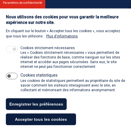
Paramètres de confidentialité
Nous utilisons des cookies pour vous garantir la meilleure
Contact
expérience sur notre site.
En cliquant sur le bouton « Accepter tous les cookies », vous acceptez
Retour à l'accueil
que nous les utilisions.
Plus d'informations
Cookies strictement nécessaires
Les « Cookies strictement nécessaires » vous permettent de
Venir à la SACD
réaliser des fonctions de base, comme naviguer sur les sites
internet et accéder aux pages sécurisées. Sans eux, le site
internet ne peut pas fonctionner correctement.
Cookies statistiques
La SACD partout, quand vous voulez
Les cookies de statistiques permettent au propriétaire du site de
savoir comment les visiteurs interagissent avec le site, en
collectant et mémorisant des informations anonymement.
Enregistrer les préférences
Tous droits réservés - SACD 2021
Accepter tous les cookies
Mentions légales et conditions générales d'utilisation