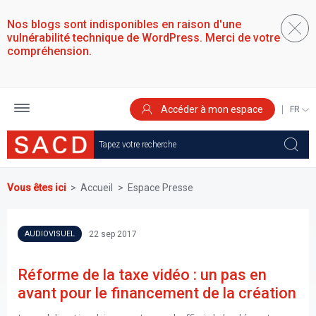
Aller
au
Nos blogs sont indisponibles en raison d'une
contenu
vulnérabilité technique de WordPress. Merci de votre
principal
compréhension.
Accéder à mon espace
SELEC
YOUR
LANGU
Vous êtes ici
Accueil
Espace Presse
22 sep 2017
AUDIOVISUEL
Réforme de la taxe vidéo : un pas en
avant pour le financement de la création