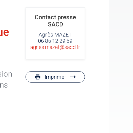
Contact presse
SACD
ue
Agnès MAZET
06 85 12 29 59
agnes.mazet@sacd.fr
sion
Imprimer
ans