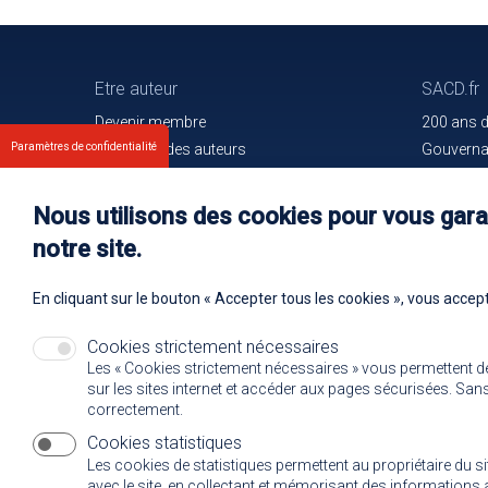
Etre auteur
SACD.fr
Devenir membre
200 ans 
Paramètres de confidentialité
Les droits des auteurs
Gouvern
Votre espace
Trouver l
Nos membres
Communiq
Nous utilisons des cookies pour vous garan
Oeuvres e
notre site.
Rejoignez
En cliquant sur le bouton « Accepter tous les cookies », vous accept
Cookies strictement nécessaires
Les « Cookies strictement nécessaires » vous permettent d
sur les sites internet et accéder aux pages sécurisées. Sans 
correctement.
Cookies statistiques
Les cookies de statistiques permettent au propriétaire du s
avec le site, en collectant et mémorisant des informatio