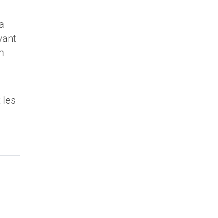
la
vant
n
 les