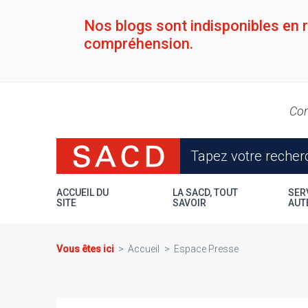
Aller
au
Nos blogs sont indisponibles en 
contenu
compréhension.
principal
Con
ACCUEIL DU
LA SACD, TOUT
SER
SITE
SAVOIR
AUT
Vous êtes ici
Accueil
Espace Presse