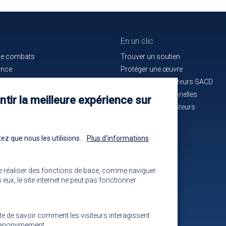
En un clic
de combats
Trouver un soutien
ance
Protéger une œuvre
e bon service
La maison des auteurs SACD
ués de presse
Alertes professionnelles
tir la meilleure expérience sur
n cours d'identification
La mutuelle des auteurs
-nous !
Les annonces
ez que nous les utilisions.
Plus d'informations
e réaliser des fonctions de base, comme naviguer
eux, le site internet ne peut pas fonctionner
ite de savoir comment les visiteurs interagissent
ns anonymement.