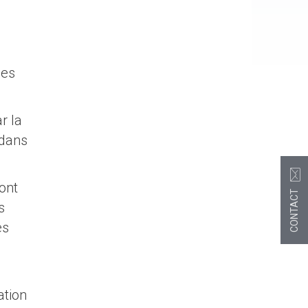
des
r la
 dans
ont
CONTACT
s
es
ation