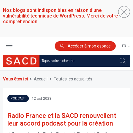
Aller
au
Nos blogs sont indisponibles en raison d'une
contenu
vulnérabilité technique de WordPress. Merci de votre
principal
compréhension.
Accéder à mon espace
SELEC
YOUR
LANGU
Vous êtes ici
Accueil
Toutes les actualités
12 oct 2023
PODCAST
Radio France et la SACD renouvellent
leur accord podcast pour la création