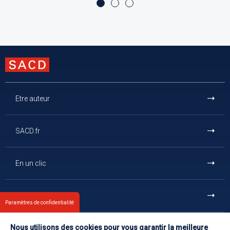
Etre auteur
SACD.fr
En un clic
Et aussi
Paramètres de confidentialité
Nous utilisons des cookies pour vous garantir la meilleure
Contact