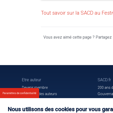
Tout savoir sur la SACD au Fest
Vous avez aimé cette page ? Partagez l
Etre auteur
SACD.fr
Devenir membre
200 ans 
Paramètres de confidentialité
Les droits des auteurs
Gouvern
Votre espace
Trouver l
Nos membres
Communiq
Nous utilisons des cookies pour vous garan
Oeuvres e