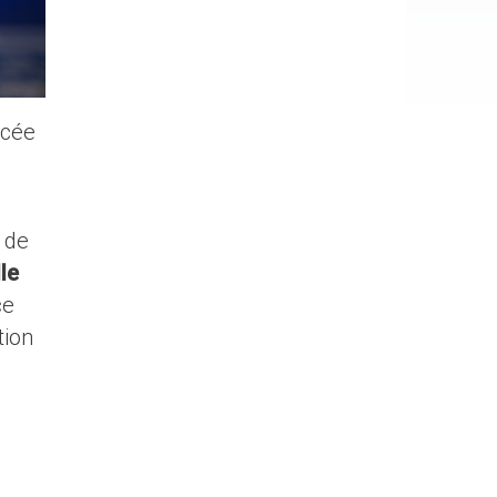
ncée
 de
le
ce
tion