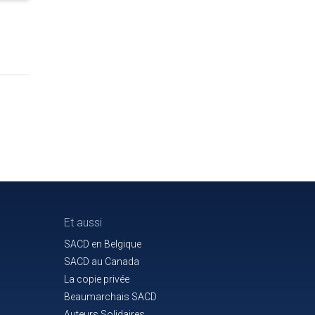
Et aussi
SACD en Belgique
SACD au Canada
La copie privée
Beaumarchais SACD
Auteurs Solidaires