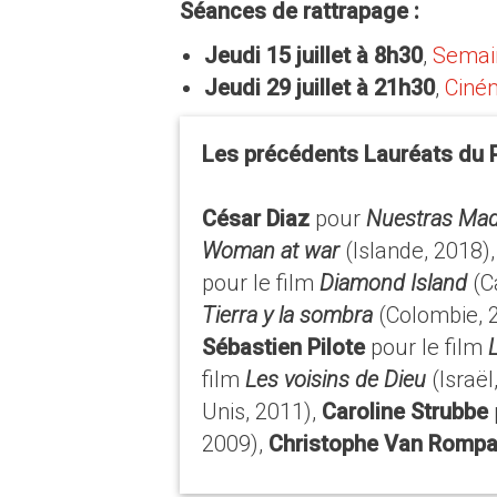
Séances de rattrapage :
Jeudi 15 juillet à 8h30
,
Semain
Jeudi 29 juillet à 21h30
,
Ciné
Les précédents Lauréats du P
César Diaz
pour
Nuestras Ma
Woman at war
(Islande, 2018)
pour le film
Diamond Island
(C
Tierra y la sombra
(Colombie, 
Sébastien Pilote
pour le film
film
Les voisins de Dieu
(Israël
Unis, 2011),
Caroline Strubbe
2009),
Christophe Van Romp