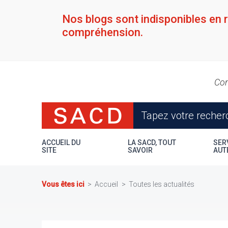
Aller
au
Nos blogs sont indisponibles en 
contenu
compréhension.
principal
Con
ACCUEIL DU
LA SACD, TOUT
SER
SITE
SAVOIR
AUT
Vous êtes ici
Accueil
Toutes les actualités