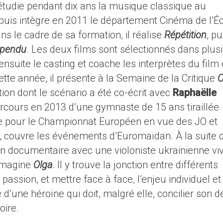
tudie pendant dix ans la musique classique au
 puis intègre en 2011 le département Cinéma de l’É
s le cadre de sa formation, il réalise
Répétition
, pu
pendu
. Les deux films sont sélectionnés dans plus
e ensuite le casting et coache les interprètes du film
Cette année, il présente à la Semaine de la Critique
O
ion dont le scénario a été co-écrit avec
Raphaëlle
parcours en 2013 d’une gymnaste de 15 ans tiraillée
îne pour le Championnat Européen en vue des JO et
e, couvre les événements d’Euromaïdan. À la suite 
un documentaire avec une violoniste ukrainienne vi
magine
Olga
. Il y trouve la jonction entre différents
a passion, et mettre face à face, l’enjeu individuel et
re d’une héroïne qui doit, malgré elle, concilier son d
oire.