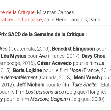
e de la Critique
, Miramar, Cannes
mathèque française
, salle Henri Langlois, Paris
rix SACD de la Semaine de la Critique :
dres
(Guatemala, 2019),
Benedikt Elingsson
pour
,
Léa Mysius
pour
Ava
(France, 2017),
Davy Chou
ambodge, 2016),
César Acevedo
pour le film
La
2015),
Boris Lojkine
pour le film
Hope
(France, 2014
Le démantèlement
(Canada, 2013),
Meni Yaesh
pour
, 2012),
Jeff Nichols
pour le film
Take Shelter
(Etat
pour le film
Lost persons area
(Belgique/Hongrie,
ay
pour le film
Moscow, Belgium
(Belgique, 2008)