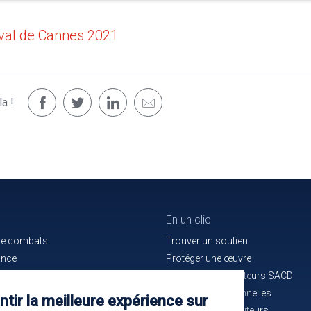
ival de Cannes 2021
a !
En un clic
de combats
Trouver un soutien
ance
Protéger une œuvre
e bon service
La maison des auteurs SACD
ués de presse
Alertes professionnelles
tir la meilleure expérience sur
n cours d'identification
La mutuelle des auteurs