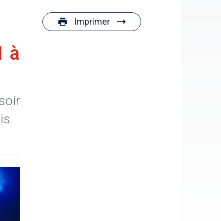
Imprimer
1 à
soir
is