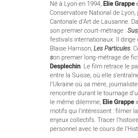
Né à Lyon en 1994,
Elie Grappe
é
Conservatoire National de Lyon,
Cantonale d’Art de Lausanne. Dan
son premier court-métrage :
Sus
festivals internationaux. Il dirig
Blaise Harrison,
Les Particules
. 
s
on premier long-métrage de fict
Desplechin
. Le film retrace le 
entre la Suisse, où elle s’entra
l’Ukraine où sa mère, journalist
rencontre durant le tournage d’
le même dilemme,
Elie Grappe
i
motifs qui l’intéressent : filmer l
enjeux collectifs. Tracer l’histoi
personnel avec le cours de l’Hist