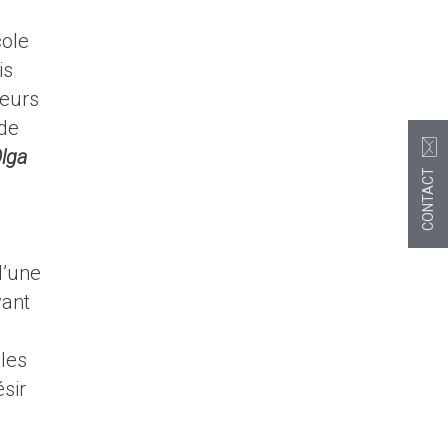
cole
is
ieurs
 de
lga
CONTACT
d’une
vant
 les
ésir