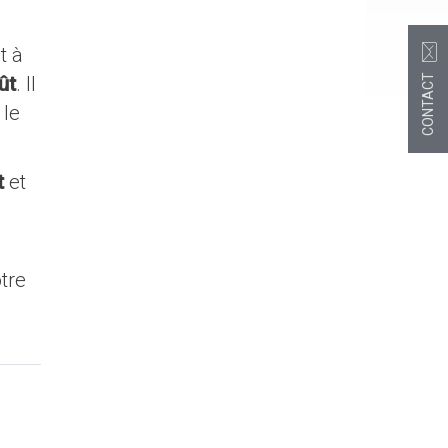
t à
ût
. Il
CONTACT
 le
t
et
tre