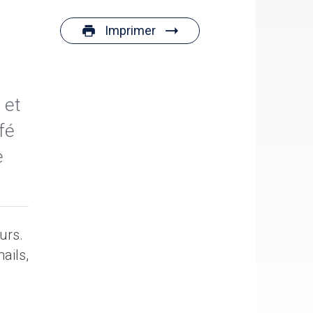
Imprimer
 et
fé
e
urs.
ails,