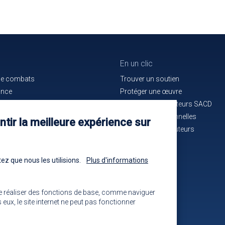
En un clic
de combats
Trouver un soutien
ance
Protéger une œuvre
e bon service
La maison des auteurs SACD
ués de presse
Alertes professionnelles
tir la meilleure expérience sur
n cours d'identification
La mutuelle des auteurs
-nous !
Les annonces
ez que nous les utilisions.
Plus d'informations
e réaliser des fonctions de base, comme naviguer
eux, le site internet ne peut pas fonctionner