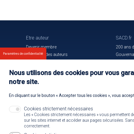
Etre auteur
SACD.fr
Devenir membre
200 ans 
Paramètres de confidentialité
Les droits des auteurs
Gouvern
Votre espace
Trouver l
Nos membres
Communiq
Nous utilisons des cookies pour vous garan
Oeuvres e
notre site.
Rejoignez
En cliquant sur le bouton « Accepter tous les cookies », vous accept
Cookies strictement nécessaires
Les « Cookies strictement nécessaires » vous permettent d
sur les sites internet et accéder aux pages sécurisées. Sans 
correctement.