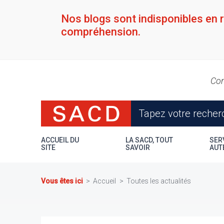
Aller
au
Nos blogs sont indisponibles en 
contenu
compréhension.
principal
Con
ACCUEIL DU
LA SACD, TOUT
SER
SITE
SAVOIR
AUT
Vous êtes ici
Accueil
Toutes les actualités