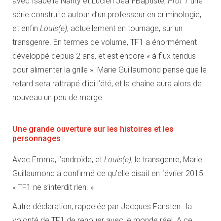
avec Isabelle Nanty et Lucien Jean-Baptiste,
Prof
T
une
série construite autour d’un professeur en criminologie,
et enfin
Louis(e)
, actuellement en tournage, sur un
transgenre. En termes de volume, TF1 a énormément
développé depuis 2 ans, et est encore « à flux tendus
pour alimenter la grille ». Marie Guillaumond pense que le
retard sera rattrapé d’ici l’été, et la chaîne aura alors de
nouveau un peu de marge.
Une grande ouverture sur les histoires et les
personnages
Avec Emma, l’androïde, et
Louis(e)
, le transgenre, Marie
Guillaumond a confirmé ce qu’elle disait en février 2015 :
« TF1 ne s’interdit rien. »
Autre déclaration, rappelée par Jacques Fansten : la
volonté de TF1 de renouer avec le monde réel. A ce