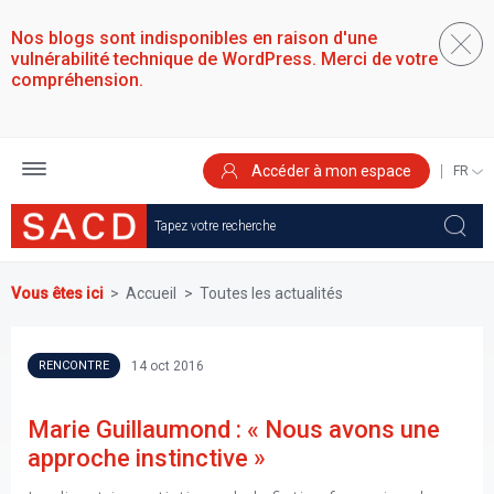
Aller
au
Nos blogs sont indisponibles en raison d'une
contenu
vulnérabilité technique de WordPress. Merci de votre
principal
compréhension.
Accéder à mon espace
SELEC
YOUR
LANGU
Vous êtes ici
Accueil
Toutes les actualités
14 oct 2016
RENCONTRE
Marie Guillaumond : « Nous avons une
approche instinctive »