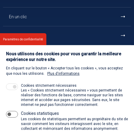
En un clic
Et aussi
Paramètres de confidentialité
Nous utilisons des cookies pour vous garantir la meilleure
Contact
expérience sur notre site.
En cliquant sur le bouton « Accepter tous les cookies », vous acceptez
Retour à l'accueil
que nous les utilisions.
Plus d'informations
Cookies strictement nécessaires
Les « Cookies strictement nécessaires » vous permettent de
Venir à la SACD
réaliser des fonctions de base, comme naviguer sur les sites
internet et accéder aux pages sécurisées. Sans eux, le site
internet ne peut pas fonctionner correctement.
Cookies statistiques
La SACD partout, quand vous voulez
Les cookies de statistiques permettent au propriétaire du site de
savoir comment les visiteurs interagissent avec le site, en
collectant et mémorisant des informations anonymement.