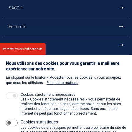
SACD.fr
En un clic
Et aussi
Paramètres de confidentialité
Nous utilisons des cookies pour vous garantir la meilleure
Contact
expérience sur notre site.
En cliquant sur le bouton « Accepter tous les cookies », vous acceptez
Retour à l'accueil
que nous les utilisions.
Plus d'informations
Cookies strictement nécessaires
Les « Cookies strictement nécessaires » vous permettent de
Venir à la SACD
réaliser des fonctions de base, comme naviguer sur les sites
internet et accéder aux pages sécurisées. Sans eux, le site
internet ne peut pas fonctionner correctement.
Cookies statistiques
La SACD partout, quand vous voulez
Les cookies de statistiques permettent au propriétaire du site de