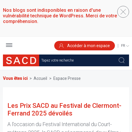
Aller
au
Nos blogs sont indisponibles en raison d'une
contenu
vulnérabilité technique de WordPress. Merci de votre
principal
compréhension.
Accéder à mon espace
SELEC
YOUR
LANGU
Vous êtes ici
Accueil
Espace Presse
Les Prix SACD au Festival de Clermont-
Ferrand 2025 dévoilés
A l'occasion du Festival International du Court-