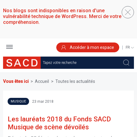
Aller
au
Nos blogs sont indisponibles en raison d'une
contenu
vulnérabilité technique de WordPress. Merci de votre
principal
compréhension.
Accéder à mon espace
SELEC
YOUR
LANGU
Vous êtes ici
Accueil
Toutes les actualités
23 mar 2018
MUSIQUE
Les lauréats 2018 du Fonds SACD
Musique de scène dévoilés