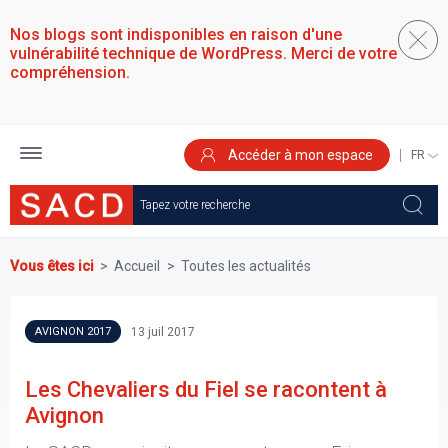
Aller
au
Nos blogs sont indisponibles en raison d'une
contenu
vulnérabilité technique de WordPress. Merci de votre
principal
compréhension.
Accéder à mon espace
SELEC
YOUR
LANGU
Vous êtes ici
Accueil
Toutes les actualités
13 juil 2017
AVIGNON 2017
Les Chevaliers du Fiel se racontent à
Avignon