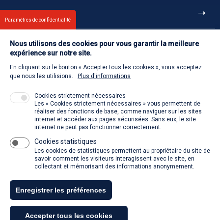
Et aussi
Paramètres de confidentialité
Nous utilisons des cookies pour vous garantir la meilleure
Contact
expérience sur notre site.
En cliquant sur le bouton « Accepter tous les cookies », vous acceptez
Retour à l'accueil
que nous les utilisions.
Plus d'informations
Cookies strictement nécessaires
Les « Cookies strictement nécessaires » vous permettent de
Venir à la SACD
réaliser des fonctions de base, comme naviguer sur les sites
internet et accéder aux pages sécurisées. Sans eux, le site
internet ne peut pas fonctionner correctement.
Cookies statistiques
La SACD partout, quand vous voulez
Les cookies de statistiques permettent au propriétaire du site de
savoir comment les visiteurs interagissent avec le site, en
collectant et mémorisant des informations anonymement.
Enregistrer les préférences
Tous droits réservés - SACD 2021
Accepter tous les cookies