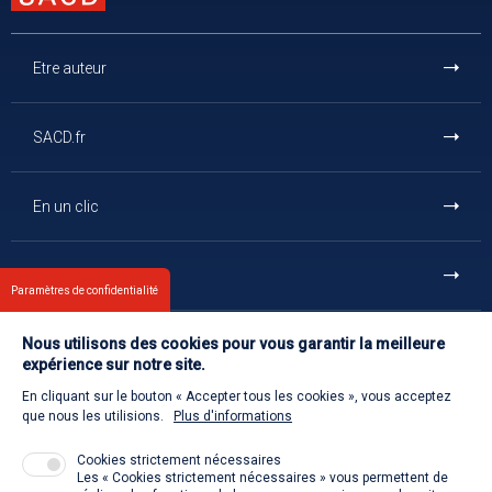
Etre auteur
SACD.fr
En un clic
Et aussi
Paramètres de confidentialité
Nous utilisons des cookies pour vous garantir la meilleure
Contact
expérience sur notre site.
En cliquant sur le bouton « Accepter tous les cookies », vous acceptez
Retour à l'accueil
que nous les utilisions.
Plus d'informations
Cookies strictement nécessaires
Les « Cookies strictement nécessaires » vous permettent de
Venir à la SACD