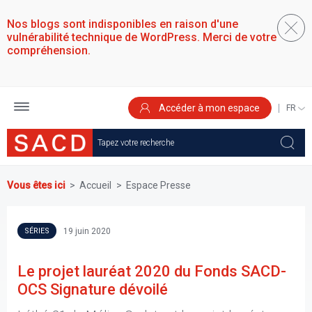
Aller
au
Nos blogs sont indisponibles en raison d'une
contenu
vulnérabilité technique de WordPress. Merci de votre
principal
compréhension.
Accéder à mon espace
SELEC
YOUR
LANGU
Vous êtes ici
Accueil
Espace Presse
19 juin 2020
SÉRIES
Le projet lauréat 2020 du Fonds SACD-
OCS Signature dévoilé