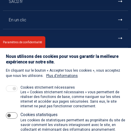
SACD.fr
En un clic
Et aussi
Paramètres de confidentialité
Nous utilisons des cookies pour vous garantir la meilleure
Contact
expérience sur notre site.
En cliquant sur le bouton « Accepter tous les cookies », vous acceptez
Retour à l'accueil
que nous les utilisions.
Plus d'informations
Cookies strictement nécessaires
Les « Cookies strictement nécessaires » vous permettent de
Venir à la SACD
réaliser des fonctions de base, comme naviguer sur les sites
internet et accéder aux pages sécurisées. Sans eux, le site
internet ne peut pas fonctionner correctement.
Cookies statistiques
La SACD partout, quand vous voulez
Les cookies de statistiques permettent au propriétaire du site de
savoir comment les visiteurs interagissent avec le site, en
collectant et mémorisant des informations anonymement.