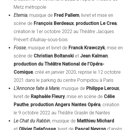
Metz métropole
Eternia
, musique de
Fred Pallem
, livret et mise en
scène de
François Berdeaux
,
production Le Crea
,
création le 1er octobre 2022 au Théâtre Jacques
Prévert d’Aulnay-sous-bois
Fosse
, musique et livret de
Franck Krawczyk
, mise en
scène de
Christian Boltanski
et
Jean Kalman
,
production du Théâtre National de l’Opéra-
Comique
, créé en janvier 2020, reprise le 12 octobre
2021 dans le parking du centre Pompidou à Paris
L’Annonce faite à Marie
, musique de
Philippe Leroux
,
livret de
Raphaèle Fleury
, mise en scène de
Célie
Pauthe
,
production Angers Nantes Opéra
, création
le 9 octobre 2022 au Théâtre Graslin de Nantes
Le Chat du Rabbin
, musique de
Matthieu Michard
et
Olivier Delafosse
, livret de
Pascal Neyron
d’après