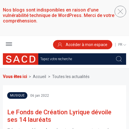
Aller
au
Nos blogs sont indisponibles en raison d'une
contenu
vulnérabilité technique de WordPress. Merci de votre
principal
compréhension.
Accéder à mon espace
SELEC
YOUR
LANGU
Vous êtes ici
Accueil
Toutes les actualités
06 jan 2022
MUSIQUE
Le Fonds de Création Lyrique dévoile
ses 14 lauréats