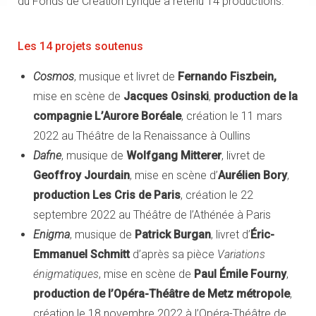
du Fonds de Création Lyrique a retenu 14 productions.
Les 14 projets soutenus
Cosmos
, musique et livret de
Fernando Fiszbein,
mise en scène de
Jacques Osinski
,
production de la
compagnie L’Aurore Boréale
, création le 11 mars
2022 au Théâtre de la Renaissance à Oullins
Dafne
, musique de
Wolfgang Mitterer
, livret de
Geoffroy Jourdain
, mise en scène d’
Aurélien Bory
,
production Les Cris de Paris
, création le 22
septembre 2022 au Théâtre de l’Athénée à Paris
Enigma
, musique de
Patrick Burgan
, livret d’
Éric-
Emmanuel Schmitt
d’après sa pièce
Variations
énigmatiques
, mise en scène de
Paul Émile Fourny
,
production de l’Opéra-Théâtre de Metz métropole
,
création le 18 novembre 2022 à l’Opéra-Théâtre de