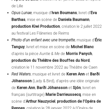
de Lille
Opus Lunae
, musique d’
Ivan Boumans
, livret d’
Eva
Barthas
, mise en scène de
Daniela Baumann
,
production Kiwi Production
, création le 2 juillet 2022
au festival Les Flâneries de Reims
Photo d’un enfant avec une trompette
, musique d’
Éric
Tanguy
, livret et mise en scène de
Michel Blanc
d’après la pièce
Auntie & Me
de
Morris Panych
,
production du Théâtre des Bouffes du Nord
,
création le 11 novembre 2022 au Théâtre de Caen
Red Waters
, musique et livret de
Keren Ann
et
Barði
Jóhansson
(Lady & Bird), d’après une idée originale
de
Keren Ann
,
Barði Jóhansson
et
Sjón
, livret en
français (surtitrage)
Marie Darrieussecq
, mise en
scène d’
Arthur Nauzyciel
,
production de l’Opéra de
Rennes
, création le 28 janvier 2022 à l’Opéra de