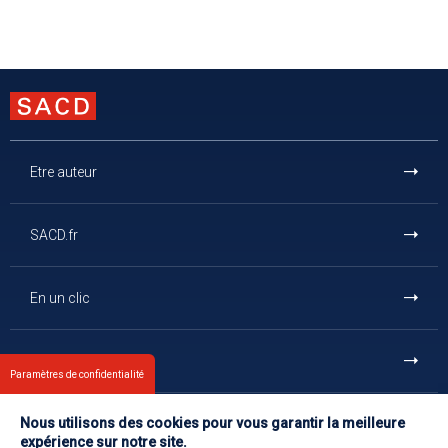
Etre auteur
SACD.fr
En un clic
Et aussi
Paramètres de confidentialité
Nous utilisons des cookies pour vous garantir la meilleure
Contact
expérience sur notre site.