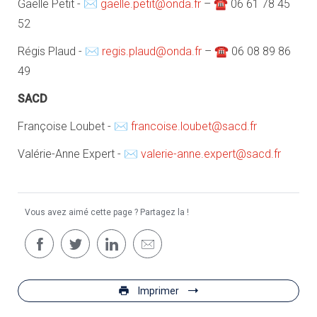
Gaëlle Petit - ✉
gaelle.petit@onda.fr
– ☎ 06 61 78 45
52
Régis Plaud - ✉
regis.plaud@onda.fr
– ☎ 06 08 89 86
49
SACD
Françoise Loubet - ✉
francoise.loubet@sacd.fr
Valérie-Anne Expert - ✉
valerie-anne.expert@sacd.fr
Vous avez aimé cette page ? Partagez la !
Imprimer