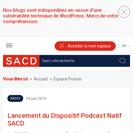
Aller
au
Nos blogs sont indisponibles en raison d'une
contenu
vulnérabilité technique de WordPress. Merci de votre
principal
compréhension.
Accéder à mon espace
SELEC
YOUR
LANGU
Vous êtes ici
Accueil
Espace Presse
04 juin 2019
RADIO
Lancement du Dispositif Podcast Natif
SACD