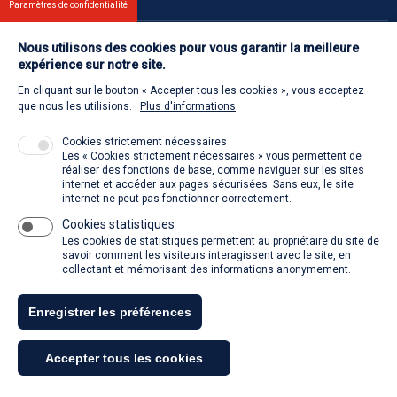
Paramètres de confidentialité
Nous utilisons des cookies pour vous garantir la meilleure
Contact
expérience sur notre site.
En cliquant sur le bouton « Accepter tous les cookies », vous acceptez
Retour à l'accueil
que nous les utilisions.
Plus d'informations
Cookies strictement nécessaires
Les « Cookies strictement nécessaires » vous permettent de
Venir à la SACD
réaliser des fonctions de base, comme naviguer sur les sites
internet et accéder aux pages sécurisées. Sans eux, le site
internet ne peut pas fonctionner correctement.
Cookies statistiques
La SACD partout, quand vous voulez
Les cookies de statistiques permettent au propriétaire du site de
savoir comment les visiteurs interagissent avec le site, en
collectant et mémorisant des informations anonymement.
Enregistrer les préférences
Tous droits réservés - SACD 2021
Accepter tous les cookies
Mentions légales et conditions générales d'utilisation