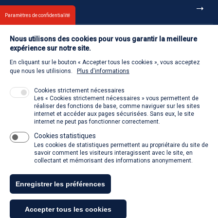
Et aussi
Paramètres de confidentialité
Nous utilisons des cookies pour vous garantir la meilleure
Contact
expérience sur notre site.
En cliquant sur le bouton « Accepter tous les cookies », vous acceptez
Retour à l'accueil
que nous les utilisions.
Plus d'informations
Cookies strictement nécessaires
Les « Cookies strictement nécessaires » vous permettent de
Venir à la SACD
réaliser des fonctions de base, comme naviguer sur les sites
internet et accéder aux pages sécurisées. Sans eux, le site
internet ne peut pas fonctionner correctement.
Cookies statistiques
La SACD partout, quand vous voulez
Les cookies de statistiques permettent au propriétaire du site de
savoir comment les visiteurs interagissent avec le site, en
collectant et mémorisant des informations anonymement.
Enregistrer les préférences
Tous droits réservés - SACD 2021
Accepter tous les cookies
Mentions légales et conditions générales d'utilisation