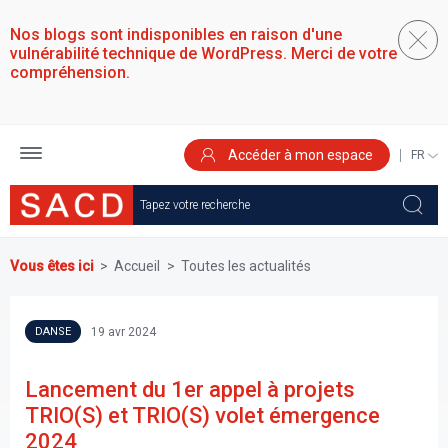
Aller
au
Nos blogs sont indisponibles en raison d'une
contenu
vulnérabilité technique de WordPress. Merci de votre
principal
compréhension.
Accéder à mon espace
SELEC
YOUR
LANGU
Vous êtes ici
Accueil
Toutes les actualités
19 avr 2024
DANSE
Lancement du 1er appel à projets
TRIO(S) et TRIO(S) volet émergence
2024