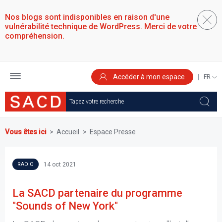
Aller
au
Nos blogs sont indisponibles en raison d'une
contenu
vulnérabilité technique de WordPress. Merci de votre
principal
compréhension.
Accéder à mon espace
SELEC
YOUR
LANGU
Vous êtes ici
Accueil
Espace Presse
14 oct 2021
RADIO
La SACD partenaire du programme
"Sounds of New York"