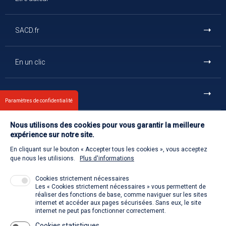
SACD.fr
En un clic
Et aussi
Paramètres de confidentialité
Nous utilisons des cookies pour vous garantir la meilleure
Contact
expérience sur notre site.
En cliquant sur le bouton « Accepter tous les cookies », vous acceptez
Retour à l'accueil
que nous les utilisions.
Plus d'informations
Cookies strictement nécessaires
Les « Cookies strictement nécessaires » vous permettent de
Venir à la SACD
réaliser des fonctions de base, comme naviguer sur les sites
internet et accéder aux pages sécurisées. Sans eux, le site
internet ne peut pas fonctionner correctement.
Cookies statistiques