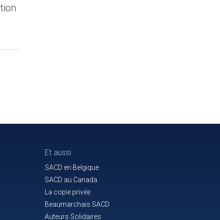
tion
Et aussi
SACD en Belgique
SACD au Canada
La copie privée
Beaumarchais SACD
Auteurs Solidaires