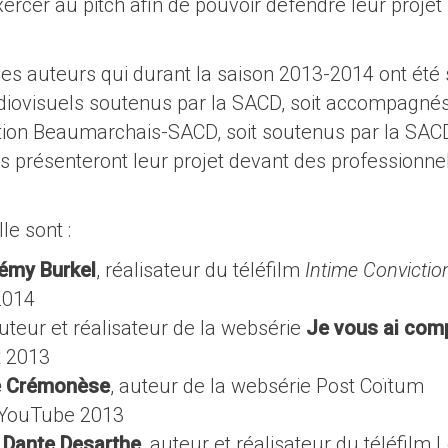
exercer au pitch afin de pouvoir défendre leur projet
des auteurs qui durant la saison 2013-2014 ont été 
udiovisuels soutenus par la SACD, soit accompagné
iation Beaumarchais-SACD, soit soutenus par la SAC
ils présenteront leur projet devant des professionnel
le sont :
émy Burkel
, réalisateur du téléfilm
Intime Convictio
2014
auteur et réalisateur de la websérie
Je vous ai com
t 2013
e Crémonèse
, auteur de la websérie Post Coïtum
-YouTube 2013
e
Dante Desarthe
, auteur et réalisateur du téléfilm 