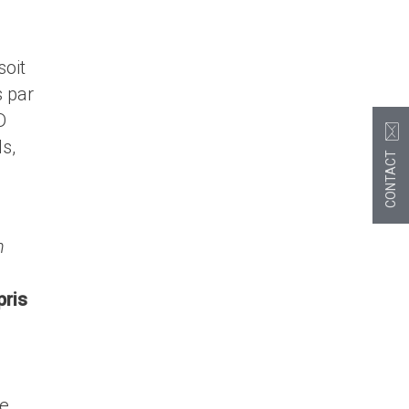
soit
s par
D
s,
CONTACT
n
pris
Le