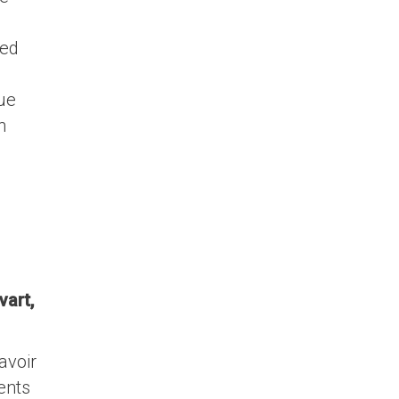
zed
que
n
vart,
avoir
rents