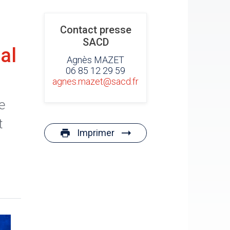
Contact presse
SACD
al
Agnès MAZET
06 85 12 29 59
agnes.mazet@sacd.fr
e
t
Imprimer