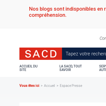
Aller
au
Nos blogs sont indisponibles en 
contenu
compréhension.
principal
Con
ACCUEIL DU
LA SACD, TOUT
SER
SITE
SAVOIR
AUT
Vous êtes ici
Accueil
Espace Presse