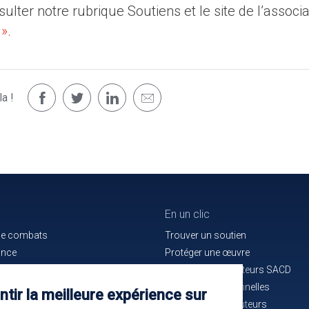
lter notre rubrique Soutiens et le site de l’associa
 ».
a !
En un clic
de combats
Trouver un soutien
ance
Protéger une œuvre
e bon service
La maison des auteurs SACD
ués de presse
Alertes professionnelles
tir la meilleure expérience sur
n cours d'identification
La mutuelle des auteurs