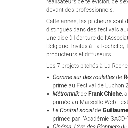
réalisateurs de télévision, de s’
devant des professionnels.
Cette année, les pitcheurs sont 
distingués dans des festivals a
une aide à l’écriture de l’Assoc
Belgique. Invités à La Rochelle, 
producteurs et diffuseurs.
Les 7 projets pitchés à La Rochel
Comme sur des roulettes
de
R
primé au Festival de Luchon 
Métromnik
de
Frank Chiche
, 
primée au Marseille Web Fes
Le Contrat social
de
Guillaum
primée par l’Académie SACD
Cinéma. L’ère des Pionniers
d