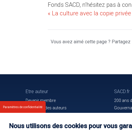
Fonds SACD, n’hésitez pas à consu
« La culture avec la copie privée
Vous avez aimé cette page ? Partagez l
Etre auteur
SACD.fr
Devenir membre
200 ans 
Paramètres de confidentialité
Les droits des auteurs
Gouvern
Votre espace
Trouver l
Nos membres
Communiq
Nous utilisons des cookies pour vous garan
Oeuvres e