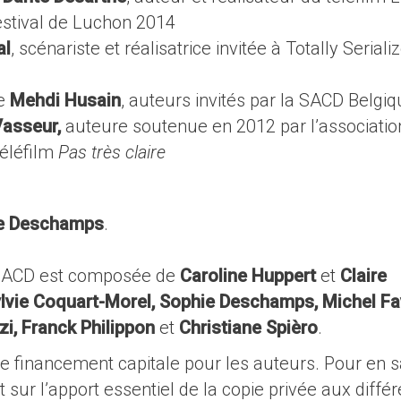
stival de Luchon 2014
al
, scénariste et réalisatrice invitée à Totally Seriali
de
Mehdi Husain
, auteurs invités par la SACD Belgi
Vasseur,
auteure soutenue en 2012 par l’associatio
éléfilm
Pas très claire
e Deschamps
.
a SACD est composée de
Caroline Huppert
et
Claire
lvie Coquart-Morel, Sophie Deschamps, Michel Fa
i, Franck Philippon
et
Christiane Spièro
.
e financement capitale pour les auteurs. Pour en s
t sur l’apport essentiel de la copie privée aux diffé