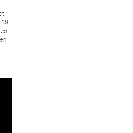
et
2018
des
 en