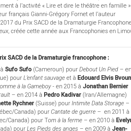
ent à l’activité « Lire et dire le théâtre en famille 
ur français Gianni-Grégory Fornet et l’auteur
2017 du Prix SACD de la Dramaturgie Francophone,
yeux
, créée cette année aux Francophonies en Limo
rix SACD de la Dramaturgie francophone :
 à
Sufo Sufo
(Cameroun) pour
Debout Un Pied
– e
que) pour
L’enfant sauvage
et à
Edouard Elvis Bvou
 comme à la Gameboy
- en 2015 à
Jonathan Bernier
ault
– en 2014 à
Pedro Kadivar
(Iran/Allemagne)
nette Rychner
(Suisse) pour
Intimite Data Storage
–
ébec/Canada) pour
Cantate de guerre
– en 2011 à
ec/Canada) pour T
om à la ferme
– en 2010 à
Evely
ada) pour
Les Pieds des anges
– en 2009 à
Jean-