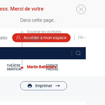
ess. Merci de votre
Dans cette page…
Soutenir les écritures
francophones dans leur
Accéder à mon espace
édiés
SELECT
diversité
YOUR
LANGUAGE
Le texte lauréat 2018 :
Maître Karim la perdrix
de Martin Bellemare
THÉÂTRE
ESPACE
Martin Bellemare
AMATEUR
PRESSE
Imprimer