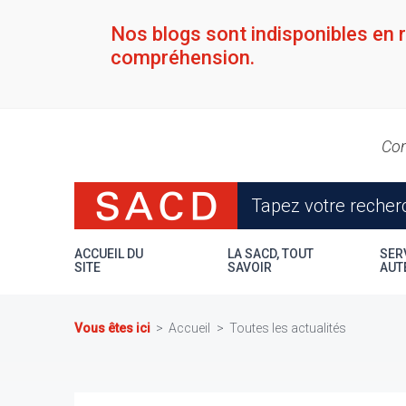
Aller
au
Nos blogs sont indisponibles en 
contenu
compréhension.
principal
Con
ACCUEIL DU
LA SACD, TOUT
SER
SITE
SAVOIR
AUT
Vous êtes ici
Accueil
Toutes les actualités