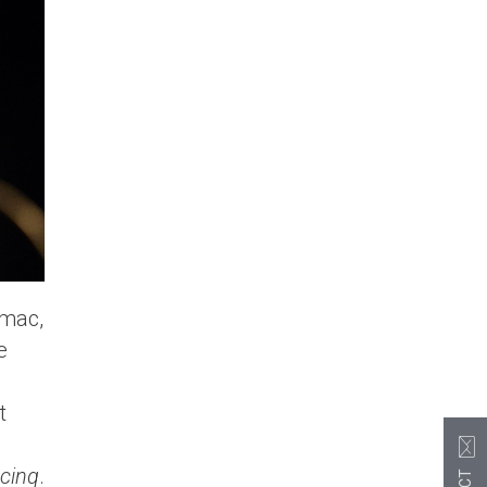
rmac,
e
t
cinq
.