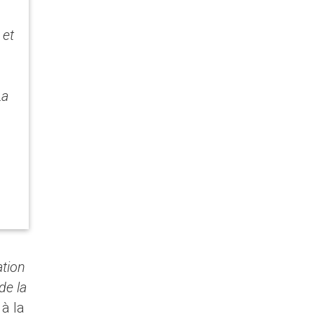
 et
La
ation
de la
à la