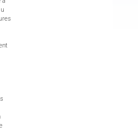
 à
du
ures
ent
es
n
e