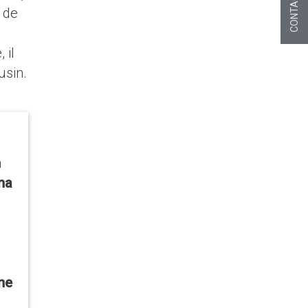
CONTACT
» de
 il
usin.
n
ma
ne