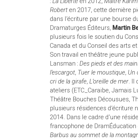
:
La Liberté
en 2012,
Maître Karim 
Robert
en 2017, cette dernière p
dans l’écriture par une bourse d
Dramaturges Éditeurs,
Martin B
plusieurs fois le soutien du Cons
Canada et du Conseil des arts et
Son travail en théâtre jeune publ
Lansman :
Des pieds et des main
l’escargot
,
Tuer le moustique
,
Un 
cri de la girafe
,
L’oreille de mer
. I
ateliers (ETC_Caraïbe, Jamais Lu
Théâtre Bouches Décousues, Thé
plusieurs résidences d’écritur
2014. Dans le cadre d’une résidenc
francophone de DramÉducation q
Barbus au sommet de la montag