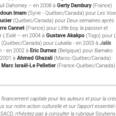
zuli Dahomey
– en 2008 à
Gerty Dambury
(France)
ldoun Imam
(Syrie - Québec/Canada) pour
Les Voix
aucier
(Québec/Canada) pour
Deux semaines après
rre Cannet
(France) pour
Little boy, la passion
et
ur
L’Exilé
– en 2004 à
Gustave Akakpo
(Togo) pour
n
(Québec/Canada) pour
Lukalila
- en 2003 à
Jalila
n
- en 2002 à
Eric Durnez
(Belgique) pour
Bamako
n 2001 à
Ahmed Ghazali
(Maroc-Québec/Canada)
Marc Israël-Le Pelletier
(France-Québec/Canada)
 financement capitale pour les auteurs et pour la cré
 sur notre action culturelle et sur l’apport essentiel 
 SACD, n’hésitez pas à consulter la rubrique
Soutiens 