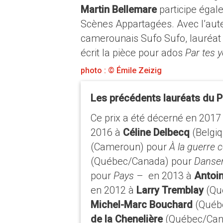
Martin Bellemare
participe égalem
Scènes Appartagées. Avec l’aute
camerounais Sufo Sufo, lauréat 
écrit la pièce pour ados
Par tes 
photo : © Émile Zeizig
Les précédents lauréats du P
Ce prix a été décerné en 2017
2016 à
Céline Delbecq
(Belgi
(Cameroun) pour
À la guerre
(Québec/Canada) pour
Danser
pour
Pays
– en 2013 à
Antoi
en 2012 à
Larry Tremblay
(Qu
Michel-Marc Bouchard
(Québ
de la Chenelière
(Québec/Can