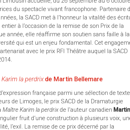
n Limousin accueille, du 26 septembre au 6 octobre
rices du spectacle vivant francophone. Partenaire 
nées, la SACD met à l’honneur la vitalité des écrit
tier à l’occasion de la remise de son Prix de la
année, elle réaffirme son soutien sans faille à la
iversité qui est un enjeu fondamental. Cet engagem
rtenariat avec le prix RFI Théâtre auquel la SACD
2014.
 Karim la perdrix
de Martin Bellemare
d’expression française parmi une sélection de text
urs de Limoges, le prix SACD de la Dramaturgie
à
Maître Karim la perdrix
de l’auteur canadien
Marti
ngulier fruit d’une construction à plusieurs voix, un
té, l’exil. La remise de ce prix décerné par la