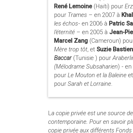
René Lemoine
(Haïti) pour
Er
pour
Trames
– en 2007 à
Kha
les échos
- en 2006 à
Patric S
l’éternité
– en 2005 à
Jean-Pie
Marcel Zang
(Cameroun) po
Mère trop tôt
, et
Suzie Bastie
Baccar
(Tunisie ) pour
Araberli
(Mélodrame Subsaharien
) - e
pour
Le Mouton et la Baleine
et
pour
Sarah et Lorraine
.
L
a copie privée est une source de
contemporaine. Pour en savoir plus
copie privée aux différents Fonds