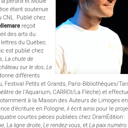
la perdrix
et
Moule
ièce étant soutenue
u CNL. Publié chez
ellemare
reçoit
eil des arts du
 lettres du Québec.
ic est publié chez
s
,
La chute de
château sur le dos
,
Le
l donne différents
, Festival Petits et Grands, Paris-Bibliothèques/Ta
âtre de l’Aquarium, CARROI/La Flèche) et effectu
e notamment à la Maison des Auteurs de Limoges en
e d’écriture en Pologne, il écrit ainsi pour le proje
uatre courtes pièces publiées chez DramÉdition :
ne
,
La ligne droite
,
Le rendez-vous
, et
La paix numéro 