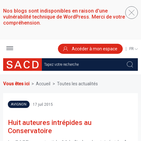
Aller
au
Nos blogs sont indisponibles en raison d'une
contenu
vulnérabilité technique de WordPress. Merci de votre
principal
compréhension.
Accéder à mon espace
SELEC
YOUR
LANGU
Vous êtes ici
Accueil
Toutes les actualités
17 juil 2015
AVIGNON
Huit auteures intrépides au
Conservatoire