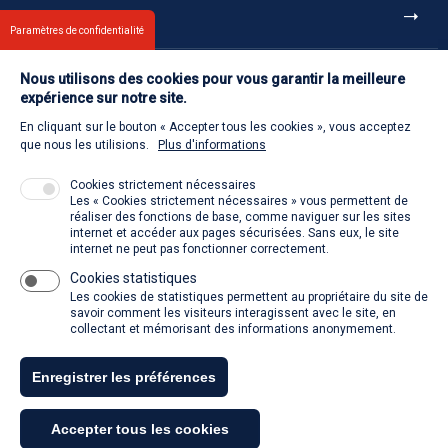
Et aussi
Paramètres de confidentialité
Nous utilisons des cookies pour vous garantir la meilleure
Contact
expérience sur notre site.
En cliquant sur le bouton « Accepter tous les cookies », vous acceptez
Retour à l'accueil
que nous les utilisions.
Plus d'informations
Cookies strictement nécessaires
Les « Cookies strictement nécessaires » vous permettent de
Venir à la SACD
réaliser des fonctions de base, comme naviguer sur les sites
internet et accéder aux pages sécurisées. Sans eux, le site
internet ne peut pas fonctionner correctement.
Cookies statistiques
La SACD partout, quand vous voulez
Les cookies de statistiques permettent au propriétaire du site de
savoir comment les visiteurs interagissent avec le site, en
collectant et mémorisant des informations anonymement.
Enregistrer les préférences
Tous droits réservés - SACD 2021
Accepter tous les cookies
Mentions légales et conditions générales d'utilisation