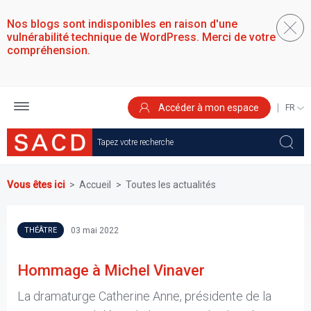
Aller
au
Nos blogs sont indisponibles en raison d'une
contenu
vulnérabilité technique de WordPress. Merci de votre
principal
compréhension.
Accéder à mon espace
SELEC
YOUR
LANGU
Vous êtes ici
Accueil
Toutes les actualités
03 mai 2022
THÉÂTRE
Hommage à Michel Vinaver
La dramaturge Catherine Anne, présidente de la