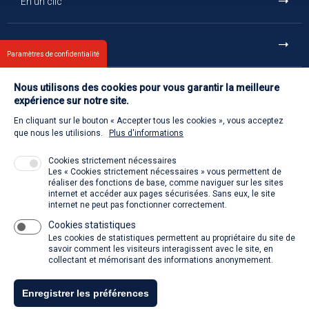
En un clic
Et aussi
Paramètres de confidentialité
Nous utilisons des cookies pour vous garantir la meilleure
Contact
expérience sur notre site.
En cliquant sur le bouton « Accepter tous les cookies », vous acceptez
Retour à l'accueil
que nous les utilisions.
Plus d'informations
Cookies strictement nécessaires
Les « Cookies strictement nécessaires » vous permettent de
Venir à la SACD
réaliser des fonctions de base, comme naviguer sur les sites
internet et accéder aux pages sécurisées. Sans eux, le site
internet ne peut pas fonctionner correctement.
Cookies statistiques
La SACD partout, quand vous voulez
Les cookies de statistiques permettent au propriétaire du site de
savoir comment les visiteurs interagissent avec le site, en
collectant et mémorisant des informations anonymement.
Enregistrer les préférences