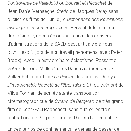
Controverse de Valladolid
ou
Bouvart et Pécuchet
de
Jean-Daniel Verhaeghe,
Credo
de Jacques Deray sans
oublier les films de Buñuel, le
Dictionnaire des Révélations
historiques et contemporaines
. Fervent défenseur du
droit d’auteur, il nous éblouissait durant les conseils
d’administrations de la SACD, passant sa vie à nous
ouvrir l’esprit (lors de son travail phénoménal avec Peter
Brook). Avec un extraordinaire éclectisme. Passant du
Voleur
de Louis Malle d’après Darien au
Tambour
de
Volker Schlöndorff, de
La Piscine
de Jacques Deray à
L’Insoutenable légèreté de l'être
,
Taking Off
ou
Valmont
de
Milos Forman, de son éclatante transposition
cinématographique de
Cyrano de Bergerac
, ce très grand
film de Jean-Paul Rappeneau sans oublier les trois
réalisations de Philippe Garrel et Dieu sait si j’en oublie.
En ces temps de confinements, je venais de passer de