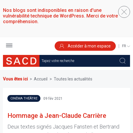
Aller
au
Nos blogs sont indisponibles en raison d'une
contenu
vulnérabilité technique de WordPress. Merci de votre
principal
compréhension.
Accéder à mon espace
SELEC
YOUR
LANGU
Vous êtes ici
Accueil
Toutes les actualités
09 fév 2021
CINÉMA THÉÂTRE
Hommage à Jean-Claude Carrière
Deux textes signés Jacques Fansten et Bertrand