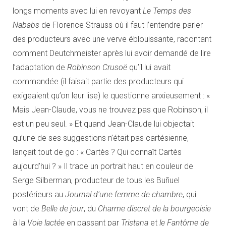
longs moments avec lui en revoyant
Le Temps des
Nababs
de Florence Strauss où il faut l’entendre parler
des producteurs avec une verve éblouissante, racontant
comment Deutchmeister après lui avoir demandé de lire
l’adaptation de
Robinson Crusoë
qu’il lui avait
commandée (il faisait partie des producteurs qui
exigeaient qu’on leur lise) le questionne anxieusement : «
Mais Jean-Claude, vous ne trouvez pas que Robinson, il
est un peu seul. » Et quand Jean-Claude lui objectait
qu’une de ses suggestions n’était pas cartésienne,
lançait tout de go : « Cartès ? Qui connaît Cartès
aujourd’hui ? » Il trace un portrait haut en couleur de
Serge Silberman, producteur de tous les Buñuel
postérieurs au
Journal d'une femme de chambre
, qui
vont de
Belle de jour
, du
Charme discret de la bourgeoisie
à la
Voie lactée
en passant par
Tristana
et
le Fantôme de