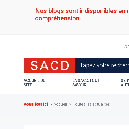
Aller
au
Nos blogs sont indisponibles en 
contenu
compréhension.
principal
Con
ACCUEIL DU
LA SACD, TOUT
SER
SITE
SAVOIR
AUT
Vous êtes ici
Accueil
Toutes les actualités