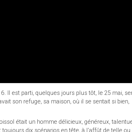
6. Il est parti, quelques jours plus tôt, le 25 mai, se
 avait son refuge, sa maison, où il se sentait si bien,
Boissol était un homme délicieux, généreux, talentu
t toujours dix scénarios en tête, à l’affût de telle ou 