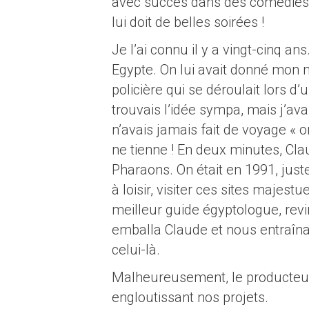
avec succès dans des comédies : 
lui doit de belles soirées !
Je l’ai connu il y a vingt-cinq an
Egypte. On lui avait donné mon 
policière qui se déroulait lors d
trouvais l’idée sympa, mais j’av
n’avais jamais fait de voyage « or
ne tienne ! En deux minutes, Cl
Pharaons. On était en 1991, juste
à loisir, visiter ces sites majes
meilleur guide égyptologue, rev
emballa Claude et nous entraîna 
celui-là.
Malheureusement, le producteur 
engloutissant nos projets.