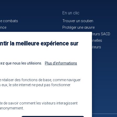
En un clic
de combats
Trouver un soutien
ance
Protéger une œuvre
e bon service
La maison des auteurs SACD
ués de presse
Alertes professionnelles
tir la meilleure expérience sur
n cours d'identification
La mutuelle des auteurs
-nous !
Les annonces
ez que nous les utilisions.
Plus d'informations
e réaliser des fonctions de base, comme naviguer
eux, le site internet ne peut pas fonctionner
ite de savoir comment les visiteurs interagissent
ns anonymement.