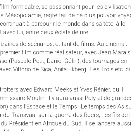
film formidable, se passionnant pour les civilisatio
e, la Mésopotamie, regrettait de ne plus pouvoir voya
il continuait à parcourir le monde dans sa tête, à le
 avec lui, entre deux éclats de rire.
izaines de scénarios, et tant de films. Au cinéma :
n premier film comme réalisateur, avec Jean Marais
usse (Pascale Petit, Daniel Gélin), des tournages en
avec Vittorio de Sica, Anita Ekberg : Les Trois etc. d
e-trotters avec Edward Meeks et Yves Rénier, qu’il
missaire Moulin. Il y aura aussi Poly et de grande
ion) dans l’Espace et le Temps : Le temps des As su
or du Transvaal sur la guerre des Boers, Les fils de 
du Président en Afrique du Sud. Il se lancera aussi