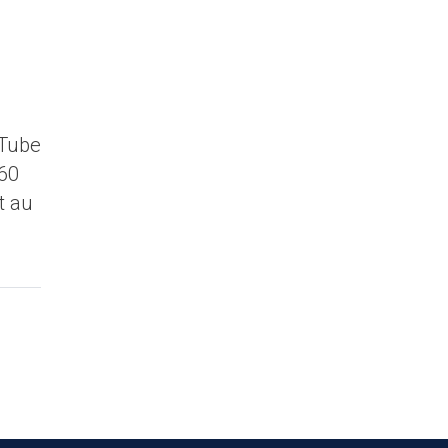
uTube
960
t au