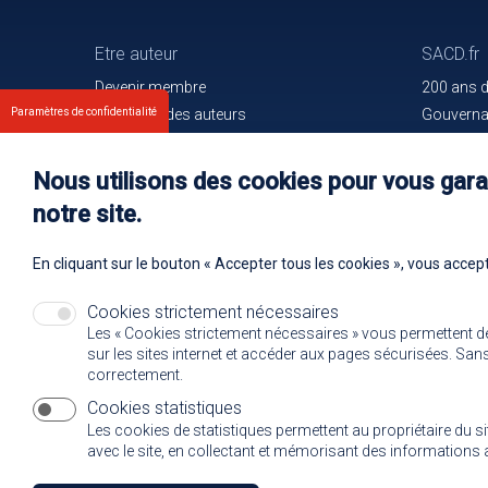
Etre auteur
SACD.fr
Devenir membre
200 ans 
Paramètres de confidentialité
Les droits des auteurs
Gouvern
Votre espace
Trouver l
Nos membres
Communiq
Nous utilisons des cookies pour vous garan
Oeuvres e
notre site.
Rejoignez
En cliquant sur le bouton « Accepter tous les cookies », vous accept
Cookies strictement nécessaires
Les « Cookies strictement nécessaires » vous permettent d
sur les sites internet et accéder aux pages sécurisées. Sans 
correctement.
Cookies statistiques
Les cookies de statistiques permettent au propriétaire du s
avec le site, en collectant et mémorisant des informatio