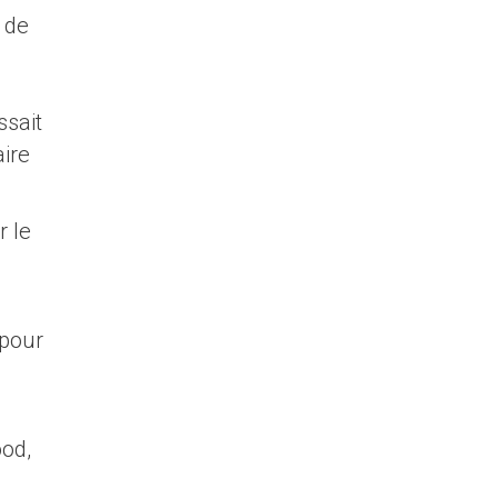
 de
ssait
aire
r le
 pour
ood,