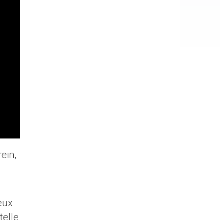
rein,
eux
telle