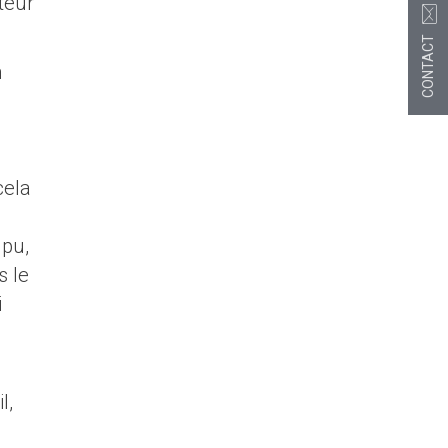
teur
CONTACT
n
cela
 pu,
s le
i
l,