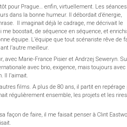
ôt pour Prague… enfin, virtuellement. Les séances
ours dans la bonne humeur. Il débordait d’énergie,
rase. Il imaginait déjà le cadrage, me décrivait le
 qui me boostait, de séquence en séquence, et enrichi
nne équipe. L’équipe que tout scénariste rêve de f
nt l’autre meilleur.
ur, avec Marie-France Pisier et Andrzej Seweryn. Su
ternationale avec brio, exigence, mais toujours avec
 Il l’aimait.
’autres films. A plus de 80 ans, il partit en repérage
ait régulièrement ensemble, les projets et les rires
sa façon de faire, il me faisait penser à Clint Eastw
isait.