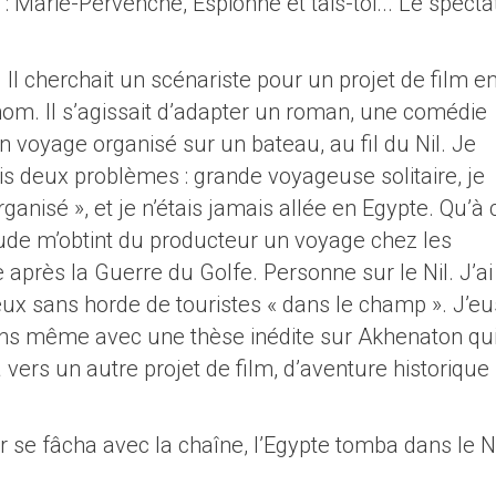
Marie-Pervenche, Espionne et tais-toi... Le specta
s. Il cherchait un scénariste pour un projet de film e
nom. Il s’agissait d’adapter un roman, une comédie
’un voyage organisé sur un bateau, au fil du Nil. Je
ais deux problèmes : grande voyageuse solitaire, je
ganisé », et je n’étais jamais allée en Egypte. Qu’à 
aude m’obtint du producteur un voyage chez les
 après la Guerre du Golfe. Personne sur le Nil. J’ai
tueux sans horde de touristes « dans le champ ». J’eu
ins même avec une thèse inédite sur Akhenaton qu
vers un autre projet de film, d’aventure historique
se fâcha avec la chaîne, l’Egypte tomba dans le Ni