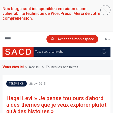
Aller
au
Nos blogs sont indisponibles en raison d'une
contenu
vulnérabilité technique de WordPress. Merci de votre
principal
compréhension.
Accéder à mon espace
SELEC
YOUR
LANGU
Vous êtes ici
Accueil
Toutes les actualités
28 avr 2015
TÉLÉVISION
Hagai Levi :« Je pense toujours d'abord
à des thèmes que je veux explorer plutôt
qu'à des histoires »