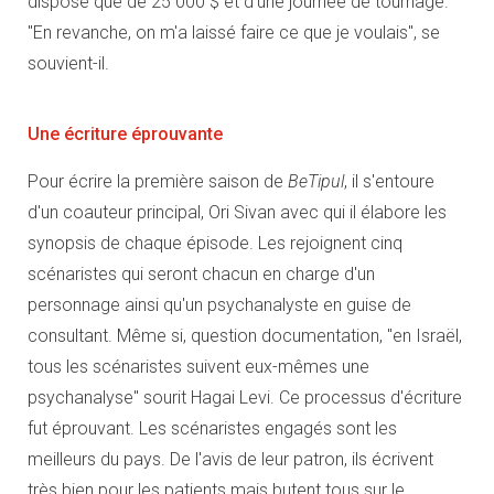
dispose que de 25 000 $ et d'une journée de tournage.
"En revanche, on m'a laissé faire ce que je voulais", se
souvient-il.
Une écriture éprouvante
Pour écrire la première saison de
BeTipul
, il s'entoure
d'un coauteur principal, Ori Sivan avec qui il élabore les
synopsis de chaque épisode. Les rejoignent cinq
scénaristes qui seront chacun en charge d'un
personnage ainsi qu'un psychanalyste en guise de
consultant. Même si, question documentation, "en Israël,
tous les scénaristes suivent eux-mêmes une
psychanalyse" sourit Hagai Levi. Ce processus d'écriture
fut éprouvant. Les scénaristes engagés sont les
meilleurs du pays. De l'avis de leur patron, ils écrivent
très bien pour les patients mais butent tous sur le