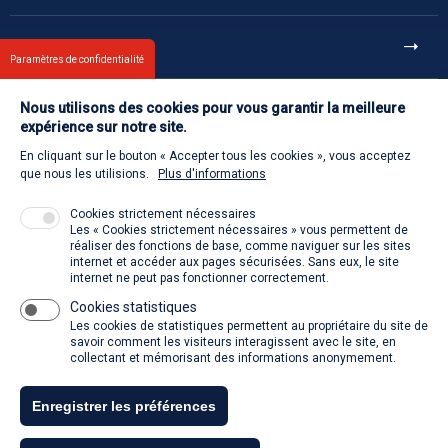
Et aussi
Paramètres de confidentialité
Nous utilisons des cookies pour vous garantir la meilleure
Contact
expérience sur notre site.
En cliquant sur le bouton « Accepter tous les cookies », vous acceptez
Retour à l'accueil
que nous les utilisions.
Plus d'informations
Cookies strictement nécessaires
Les « Cookies strictement nécessaires » vous permettent de
Venir à la SACD
réaliser des fonctions de base, comme naviguer sur les sites
internet et accéder aux pages sécurisées. Sans eux, le site
internet ne peut pas fonctionner correctement.
Cookies statistiques
La SACD partout, quand vous voulez
Les cookies de statistiques permettent au propriétaire du site de
savoir comment les visiteurs interagissent avec le site, en
collectant et mémorisant des informations anonymement.
Enregistrer les préférences
Tous droits réservés - SACD 2021