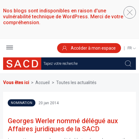
Aller
au
Nos blogs sont indisponibles en raison d'une
contenu
vulnérabilité technique de WordPress. Merci de votre
principal
compréhension.
Accéder à mon espace
SELEC
YOUR
LANGU
Vous êtes ici
Accueil
Toutes les actualités
20 jan 2014
NOMINATION
Georges Werler nommé délégué aux
Affaires juridiques de la SACD