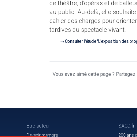
de théâtre, d’opéras et de ballet
au public. Au-delà, elle souhait
cahier des charges pour orienter
tardives du spectacle vivant.
Consulter l'étude "L'exposition des pro
Vous avez aimé cette page ? Partagez l
Etre auteur
SACD.fr
Devenir membre
200 ans 