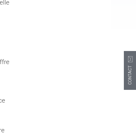
elle
ffre
CONTACT
ce
re