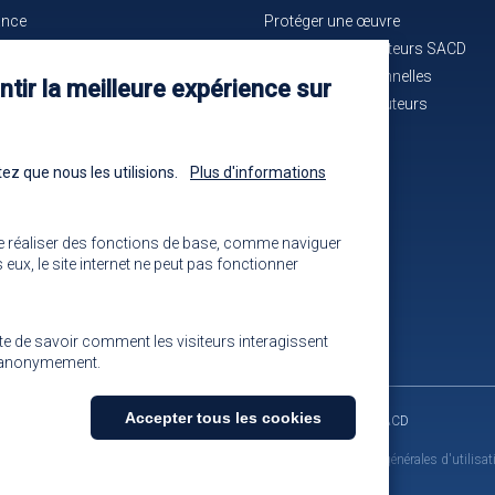
ance
Protéger une œuvre
e bon service
La maison des auteurs SACD
ués de presse
Alertes professionnelles
tir la meilleure expérience sur
n cours d'identification
La mutuelle des auteurs
-nous !
Les annonces
ez que nous les utilisions.
Plus d'informations
e réaliser des fonctions de base, comme naviguer
eux, le site internet ne peut pas fonctionner
ite de savoir comment les visiteurs interagissent
ns anonymement.
Accepter tous les cookies
Contact
Retour à l'accueil
Venir à la SACD
us droits réservés - SACD 2021
Mentions légales et conditions générales d'utilisat
Retirer