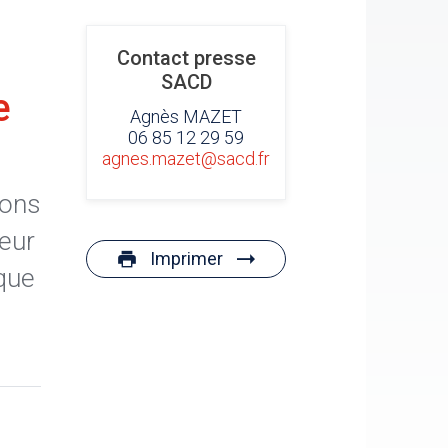
Contact presse
SACD
e
Agnès MAZET
06 85 12 29 59
agnes.mazet@sacd.fr
ions
ieur
Imprimer
ique