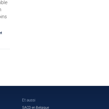
ible
n
oins
et
Et aussi
SACD en Belgique