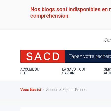
Aller
au
Nos blogs sont indisponibles en 
contenu
compréhension.
principal
Con
ACCUEIL DU
LA SACD, TOUT
SER
SITE
SAVOIR
AUT
Vous êtes ici
Accueil
Espace Presse