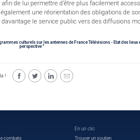
s afin de lui permettre d’être plus facilement access
e également une réorientation des obligations de so
 davantage le service public vers des diffusions m
grammes culturels sur les antennes de France Télévisions - Etat des lieux 
perspective "
a !
En un clic
de combats
Trouver un soutien